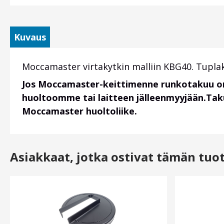
Kuvaus
Moccamaster virtakytkin malliin KBG40. Tuplaky
Jos Moccamaster-keittimenne runkotakuu on
huoltoomme tai laitteen jälleenmyyjään.Taku
Moccamaster huoltoliike.
Asiakkaat, jotka ostivat tämän tuo