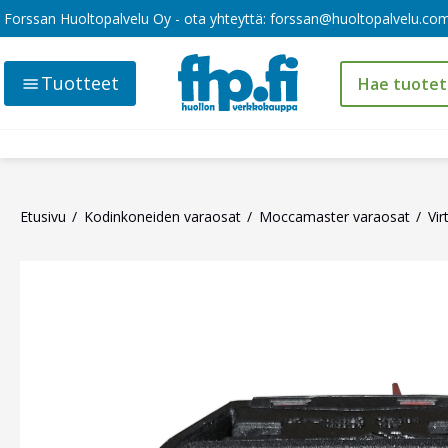
Forssan Huoltopalvelu Oy - ota yhteyttä:
forssan@huoltopalvelu.co
Tuotteet
Etusivu
Kodinkoneiden varaosat
Moccamaster varaosat
Vir