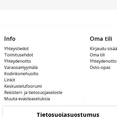
Info
Oma tili
Yhteystiedot
Kirjaudu sisä
Toimitusehdot
Oma tili
Yhteydenotto
Yhteydenotto
Varaosamyymälä
Osto-opas
Kodinkonehuolto
Linkit
Keskustelufoorumi
Rekisteri- ja tietosuojaseloste
Muuta evästeasetuksia
Tietosuojasuostumus