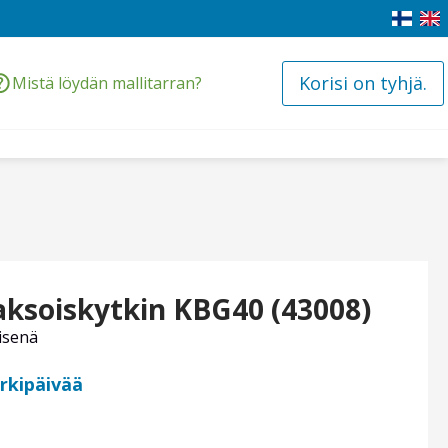
Korisi on tyhjä.
Mistä löydän mallitarran?
ksoiskytkin KBG40 (43008)
isenä
arkipäivää