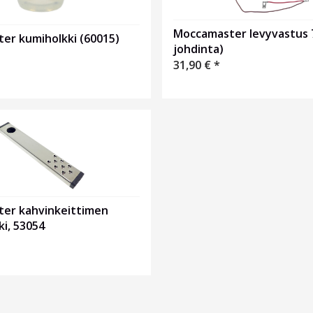
Moccamaster levyvastus 
er kumiholkki (60015)
johdinta)
31,90
€
*
er kahvinkeittimen
i, 53054