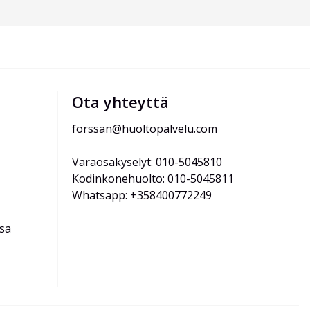
Ota yhteyttä
forssan@huoltopalvelu.com
Varaosakyselyt: 010-5045810
Kodinkonehuolto: 010-5045811
Whatsapp: +358400772249
ssa