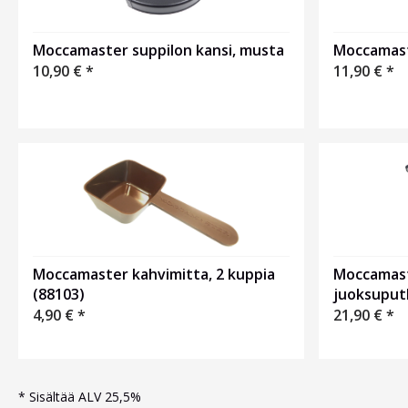
Moccamaster suppilon kansi, musta
Moccamast
10,90
€
*
11,90
€
*
Moccamaster kahvimitta, 2 kuppia
Moccamast
(88103)
juoksuputk
4,90
€
*
21,90
€
*
*
Sisältää ALV 25,5%