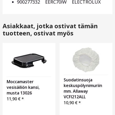
900277332 EERC70IW ELECTROLUX
Asiakkaat, jotka ostivat tämän
tuotteen, ostivat myös
Suodatinsuoja
Moccamaster
keskuspölynimuriin
vesisäiliön kansi,
mm. Allaway
musta 13026
VCFI212ALL
11,90
€
*
10,90
€
*