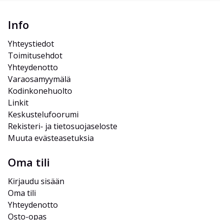
Info
Yhteystiedot
Toimitusehdot
Yhteydenotto
Varaosamyymälä
Kodinkonehuolto
Linkit
Keskustelufoorumi
Rekisteri- ja tietosuojaseloste
Muuta evästeasetuksia
Oma tili
Kirjaudu sisään
Oma tili
Yhteydenotto
Osto-opas