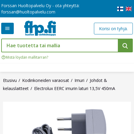
Forssan Huoltopalvelu Oy - ota yhteyttä:
forssan@huoltopalvelu.com
Korisi on tyhjä.
Mistä löydän mallitarran?
Etusivu
Kodinkoneiden varaosat
Imuri
Johdot &
kelauslaitteet
Electrolux EERC imurin laturi 13,5V 450mA