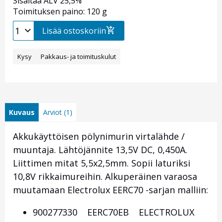
Sisältää ALV 25,5%
Toimituksen paino: 120 g
Lisää ostoskoriin
Kysy
Pakkaus- ja toimituskulut
Kuvaus
Arviot (1)
Akkukäyttöisen pölynimurin virtalähde /
muuntaja. Lähtöjännite 13,5V DC, 0,450A.
Liittimen mitat 5,5x2,5mm. Sopii laturiksi
10,8V rikkaimureihin. Alkuperäinen varaosa
muutamaan Electrolux EERC70 -sarjan malliin:
900277330 EERC70EB ELECTROLUX