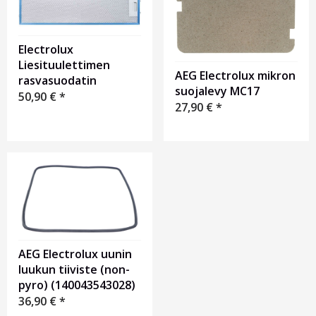
Electrolux
Liesituulettimen
AEG Electrolux mikron
rasvasuodatin
suojalevy MC17
50,90
€
*
27,90
€
*
AEG Electrolux uunin
luukun tiiviste (non-
pyro) (140043543028)
36,90
€
*