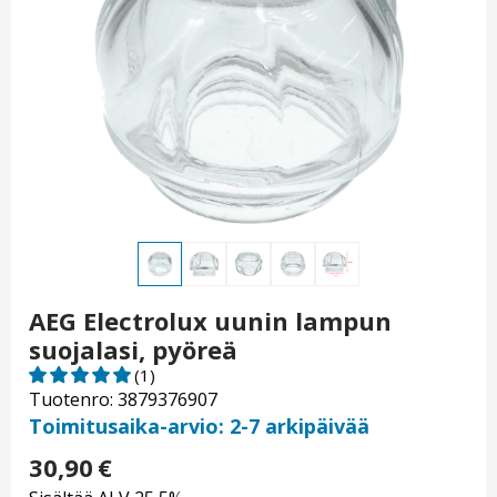
AEG Electrolux uunin lampun
suojalasi, pyöreä
(1)
Tuotenro: 3879376907
Toimitusaika-arvio: 2-7 arkipäivää
30,90
€