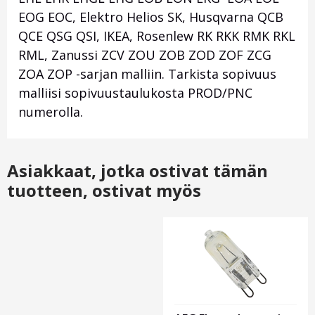
EOG EOC, Elektro Helios SK, Husqvarna QCB
QCE QSG QSI, IKEA, Rosenlew RK RKK RMK RKL
RML, Zanussi ZCV ZOU ZOB ZOD ZOF ZCG
ZOA ZOP -sarjan malliin. Tarkista sopivuus
malliisi sopivuustaulukosta PROD/PNC
numerolla.
Asiakkaat, jotka ostivat tämän
tuotteen, ostivat myös
Otsikko
1