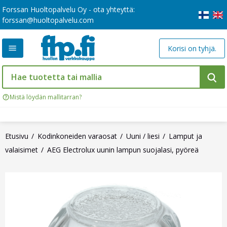
Forssan Huoltopalvelu Oy - ota yhteyttä:
forssan@huoltopalvelu.com
Korisi on tyhjä.
Mistä löydän mallitarran?
Etusivu
Kodinkoneiden varaosat
Uuni / liesi
Lamput ja
valaisimet
AEG Electrolux uunin lampun suojalasi, pyöreä