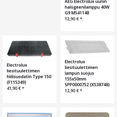
AEG Electrolux uunin
halogeenilamppu 40W
G9 M541148
12,90
€
*
Electrolux
Electrolux
liesituulettimen
liesituulettimen
lampun suojus
hiilisuodatin Type 150
155x50mm
(F115349)
SPP0000752 (X538748)
41,90
€
*
12,90
€
*