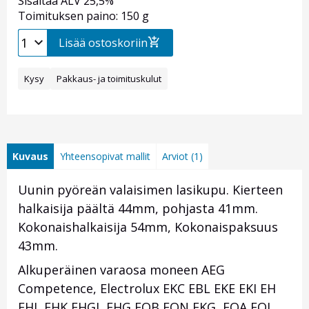
Sisältää ALV 25,5%
Toimituksen paino: 150 g
Lisää ostoskoriin
Kysy
Pakkaus- ja toimituskulut
Kuvaus
Yhteensopivat mallit
Arviot (1)
Uunin pyöreän valaisimen lasikupu. Kierteen
halkaisija päältä 44mm, pohjasta 41mm.
Kokonaishalkaisija 54mm, Kokonaispaksuus
43mm.
Alkuperäinen varaosa moneen AEG
Competence, Electrolux EKC EBL EKE EKI EH
EHL EHK EHGL EHG EOB EON EKG EOA EOL