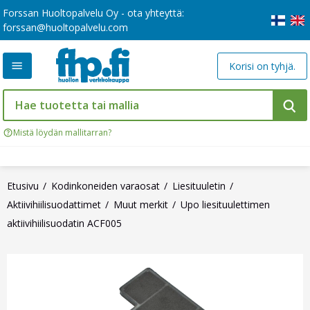
Forssan Huoltopalvelu Oy - ota yhteyttä:
forssan@huoltopalvelu.com
Korisi on tyhjä.
Mistä löydän mallitarran?
Etusivu
Kodinkoneiden varaosat
Liesituuletin
Aktiivihiilisuodattimet
Muut merkit
Upo liesituulettimen
aktiivihiilisuodatin ACF005