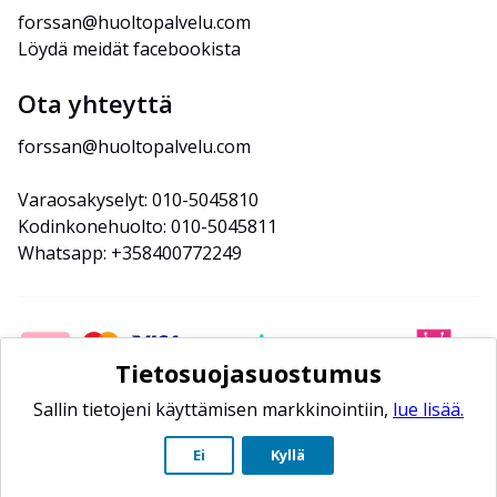
forssan@huoltopalvelu.com
Löydä meidät facebookista
Ota yhteyttä
forssan@huoltopalvelu.com
Varaosakyselyt: 010-5045810
Kodinkonehuolto: 010-5045811
Whatsapp: +358400772249
Tietosuojasuostumus
Sallin tietojeni käyttämisen markkinointiin,
lue lisää.
Ei
Kyllä