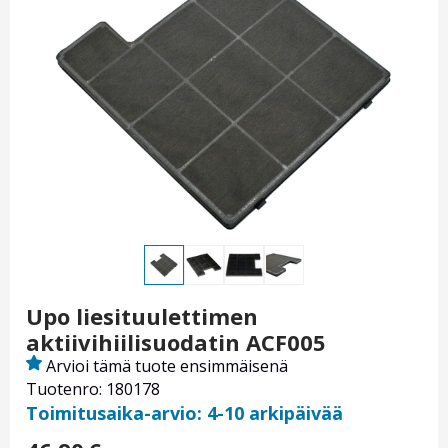
Upo liesituulettimen
aktiivihiilisuodatin ACF005
Arvioi tämä tuote ensimmäisenä
Tuotenro: 180178
Toimitusaika-arvio: 4-10 arkipäivää