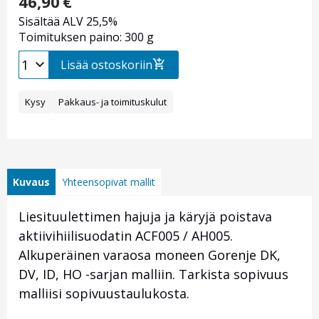
46,90
€
Sisältää ALV 25,5%
Toimituksen paino: 300 g
Lisää ostoskoriin
Kysy
Pakkaus- ja toimituskulut
Kuvaus
Yhteensopivat mallit
Liesituulettimen hajuja ja käryjä poistava
aktiivihiilisuodatin ACF005 / AH005.
Alkuperäinen varaosa moneen Gorenje DK,
DV, ID, HO -sarjan malliin. Tarkista sopivuus
malliisi sopivuustaulukosta.