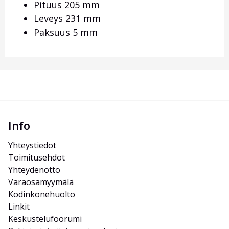
Pituus 205 mm
Leveys 231 mm
Paksuus 5 mm
Info
Yhteystiedot
Toimitusehdot
Yhteydenotto
Varaosamyymälä
Kodinkonehuolto
Linkit
Keskustelufoorumi