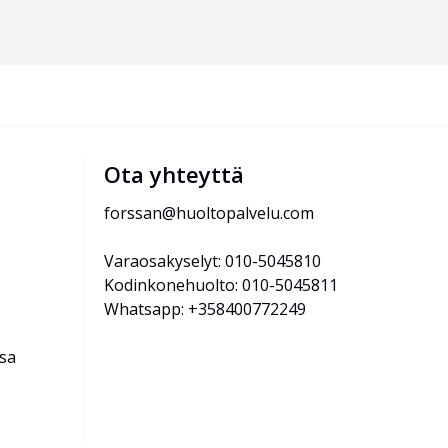
Ota yhteyttä
forssan@huoltopalvelu.com
Varaosakyselyt: 010-5045810
Kodinkonehuolto: 010-5045811
Whatsapp: +358400772249
ssa