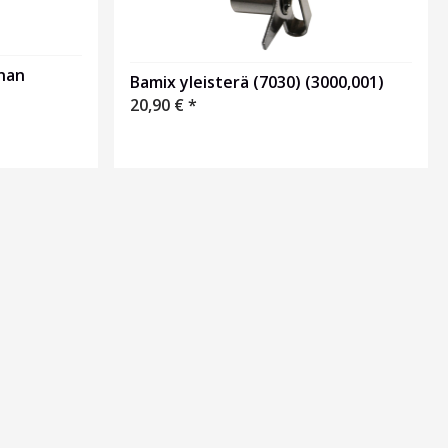
nan
Bamix yleisterä (7030) (3000,001)
20,90
€
*