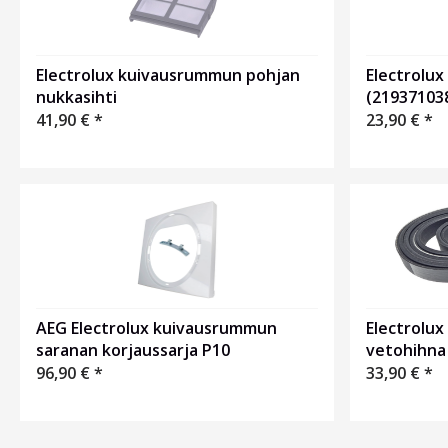
Electrolux kuivausrummun pohjan
Electrolux
nukkasihti
(21937103
41,90
€
*
23,90
€
*
Electrolu
AEG Electrolux kuivausrummun
vetohihna
saranan korjaussarja P10
33,90
€
*
96,90
€
*