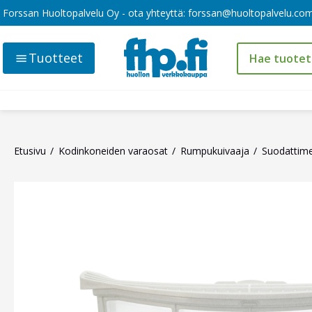
Forssan Huoltopalvelu Oy - ota yhteyttä:
forssan@huoltopalvelu.co
Tuotteet
Etusivu
Kodinkoneiden varaosat
Rumpukuivaaja
Suodattim