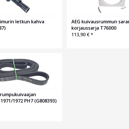
AEG kuivausrummun sara
 imurin letkun kahva
korjaussarja T76000
87)
113,90
€
*
x rumpukuivaajan
 1971/1972 PH7 (G808393)