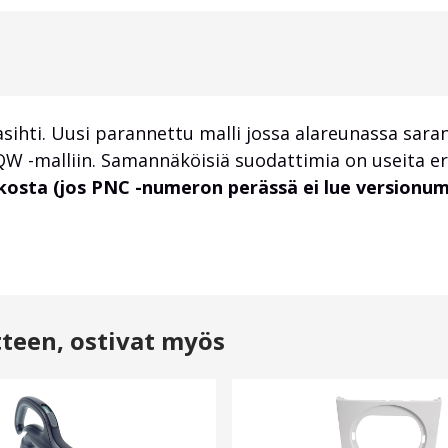
ihti. Uusi parannettu malli jossa alareunassa sar
 -malliin. Samannäköisiä suodattimia on useita eri
osta (jos PNC -numeron perässä ei lue versionume
tteen, ostivat myös