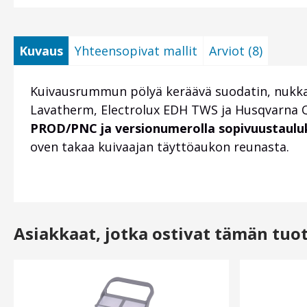
Kuvaus
Yhteensopivat mallit
Arviot (8)
Kuivausrummun pölyä keräävä suodatin, nukkas
Lavatherm, Electrolux EDH TWS ja Husqvarna QW
PROD/PNC ja versionumerolla sopivuustauluk
oven takaa kuivaajan täyttöaukon reunasta.
Asiakkaat, jotka ostivat tämän tuo