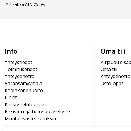
*
Sisältää ALV 25,5%
Info
Oma tili
Yhteystiedot
Kirjaudu sisä
Toimitusehdot
Oma tili
Yhteydenotto
Yhteydenotto
Varaosamyymälä
Osto-opas
Kodinkonehuolto
Linkit
Keskustelufoorumi
Rekisteri- ja tietosuojaseloste
Muuta evästeasetuksia