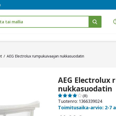
m
et
AEG Electrolux rumpukuivaajan nukkasuodatin
AEG Electrolux
nukkasuodatin
(8)
Tuotenro: 1366339024
Toimitusaika-arvio: 2-7 