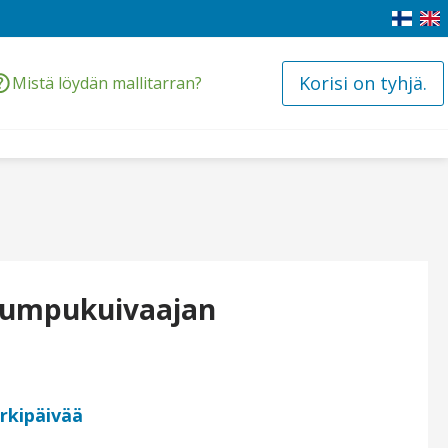
Korisi on tyhjä.
Mistä löydän mallitarran?
 rumpukuivaajan
arkipäivää