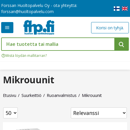
Forssan Huoltopalvelu Oy - ota yhteyttä:
forssan@huoltopalvelu.com
Korisi on tyhjä.
Mistä löydän mallitarran?
Mikrouunit
Etusivu
Suurkeittiö
Ruoanvalmistus
Mikrouunit