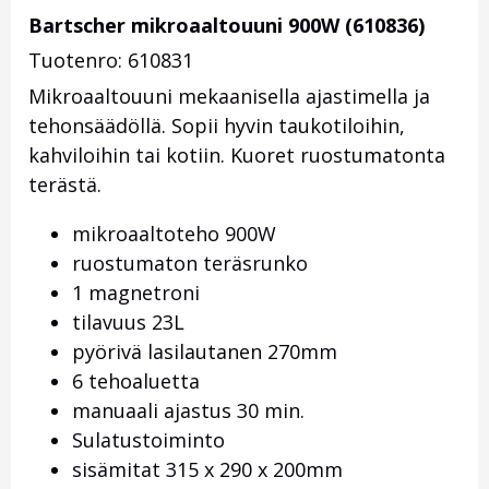
Bartscher mikroaaltouuni 900W (610836)
Tuotenro: 610831
Mikroaaltouuni mekaanisella ajastimella ja
tehonsäädöllä. Sopii hyvin taukotiloihin,
kahviloihin tai kotiin. Kuoret ruostumatonta
terästä.
mikroaaltoteho 900W
ruostumaton teräsrunko
1 magnetroni
tilavuus 23L
pyörivä lasilautanen 270mm
6 tehoaluetta
manuaali ajastus 30 min.
Sulatustoiminto
sisämitat 315 x 290 x 200mm