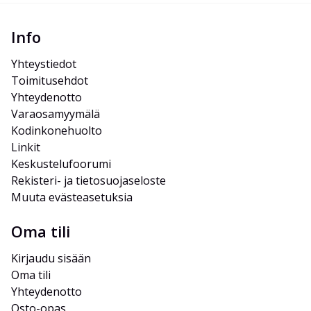
Info
Yhteystiedot
Toimitusehdot
Yhteydenotto
Varaosamyymälä
Kodinkonehuolto
Linkit
Keskustelufoorumi
Rekisteri- ja tietosuojaseloste
Muuta evästeasetuksia
Oma tili
Kirjaudu sisään
Oma tili
Yhteydenotto
Osto-opas