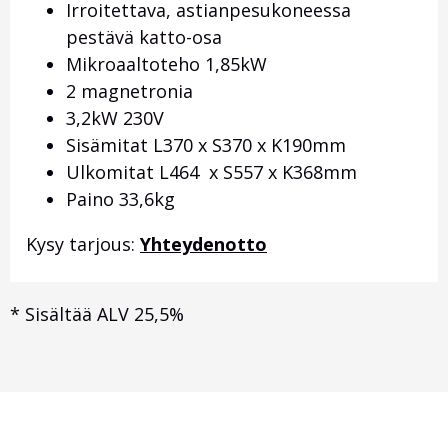
Irroitettava, astianpesukoneessa
pestävä katto-osa
Mikroaaltoteho 1,85kW
2 magnetronia
3,2kW 230V
Sisämitat L370 x S370 x K190mm
Ulkomitat L464 x S557 x K368mm
Paino 33,6kg
Kysy tarjous:
Yhteydenotto
*
Sisältää ALV 25,5%