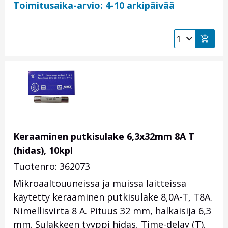
Toimitusaika-arvio: 4-10 arkipäivää
Keraaminen putkisulake 6,3x32mm 8A T
(hidas), 10kpl
Tuotenro: 362073
Mikroaaltouuneissa ja muissa laitteissa
käytetty keraaminen putkisulake 8,0A-T, T8A.
Nimellisvirta 8 A. Pituus 32 mm, halkaisija 6,3
mm. Sulakkeen tyyppi hidas, Time-delay (T).