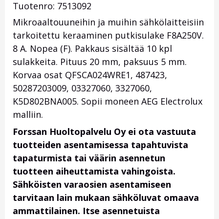
Tuotenro: 7513092
Mikroaaltouuneihin ja muihin sähkölaitteisiin
tarkoitettu keraaminen putkisulake F8A250V.
8 A. Nopea (F). Pakkaus sisältää 10 kpl
sulakkeita. Pituus 20 mm, paksuus 5 mm.
Korvaa osat QFSCA024WRE1, 487423,
50287203009, 03327060, 3327060,
K5D802BNA005
. Sopii moneen AEG Electrolux
malliin.
Forssan Huoltopalvelu Oy ei ota vastuuta
tuotteiden asentamisessa tapahtuvista
tapaturmista tai väärin asennetun
tuotteen aiheuttamista vahingoista.
Sähköisten varaosien asentamiseen
tarvitaan lain mukaan sähköluvat omaava
ammattilainen. Itse asennetuista