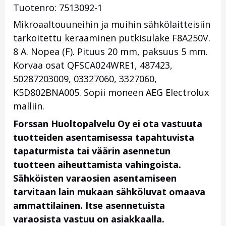
Tuotenro: 7513092-1
Mikroaaltouuneihin ja muihin sähkölaitteisiin
tarkoitettu keraaminen putkisulake F8A250V.
8 A. Nopea (F). Pituus 20 mm, paksuus 5 mm.
Korvaa osat QFSCA024WRE1, 487423,
50287203009, 03327060, 3327060,
K5D802BNA005
. Sopii moneen AEG Electrolux
malliin.
Forssan Huoltopalvelu Oy ei ota vastuuta
tuotteiden asentamisessa tapahtuvista
tapaturmista tai väärin asennetun
tuotteen aiheuttamista vahingoista.
Sähköisten varaosien asentamiseen
tarvitaan lain mukaan sähköluvat omaava
ammattilainen. Itse asennetuista
varaosista vastuu on asiakkaalla.