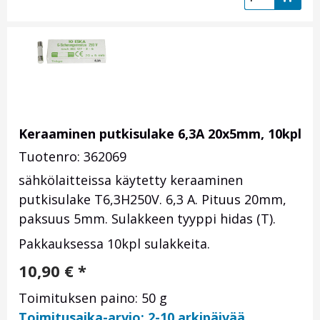
Keraaminen putkisulake 6,3A 20x5mm, 10kpl
Tuotenro: 362069
sähkölaitteissa käytetty keraaminen
putkisulake T6,3H250V. 6,3 A. Pituus 20mm,
paksuus 5mm. Sulakkeen tyyppi hidas (T).
Pakkauksessa 10kpl sulakkeita.
10,90
€
*
Toimituksen paino: 50 g
Toimitusaika-arvio: 2-10 arkipäivää