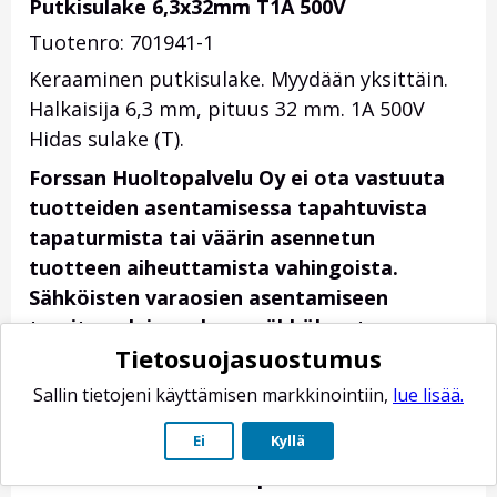
Putkisulake 6,3x32mm T1A 500V
Tuotenro: 701941-1
Keraaminen putkisulake. Myydään yksittäin.
Halkaisija 6,3 mm, pituus 32 mm. 1A 500V
Hidas sulake (T).
Forssan Huoltopalvelu Oy ei ota vastuuta
tuotteiden asentamisessa tapahtuvista
tapaturmista tai väärin asennetun
tuotteen aiheuttamista vahingoista.
Sähköisten varaosien asentamiseen
tarvitaan lain mukaan sähköluvat omaava
Tietosuojasuostumus
ammattilainen. Itse asennetuista
varaosista vastuu on asiakkaalla.
Sallin tietojeni käyttämisen markkinointiin,
lue lisää.
Sähköisillä varaosilla ei ole
Ei
Kyllä
palautusoikeutta, jos osa on kerran
asennettu laitteeseen paikoilleen.