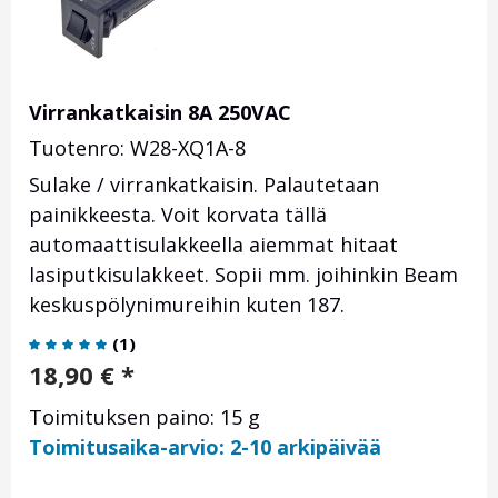
Virrankatkaisin 8A 250VAC
Tuotenro: W28-XQ1A-8
Sulake / virrankatkaisin. Palautetaan
painikkeesta. Voit korvata tällä
automaattisulakkeella aiemmat hitaat
lasiputkisulakkeet. Sopii mm. joihinkin Beam
keskuspölynimureihin kuten 187.
(
1
)
18,90
€
*
Toimituksen paino: 15 g
Toimitusaika-arvio: 2-10 arkipäivää