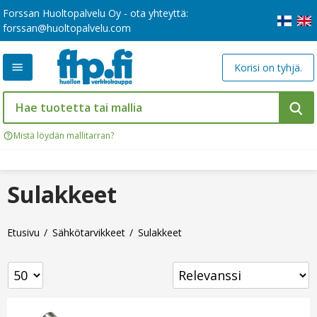
Forssan Huoltopalvelu Oy - ota yhteyttä:
forssan@huoltopalvelu.com
Korisi on tyhjä.
Mistä löydän mallitarran?
Sulakkeet
Etusivu
Sähkötarvikkeet
Sulakkeet