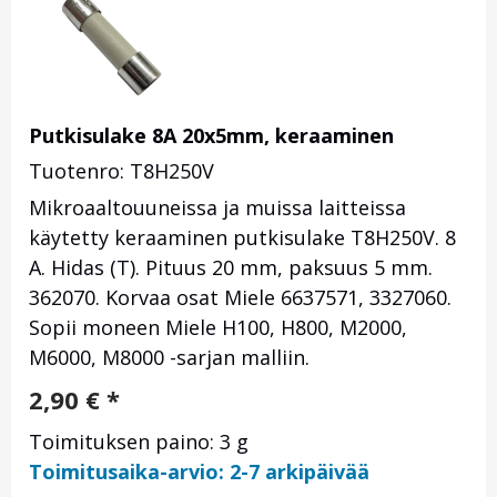
Putkisulake 8A 20x5mm, keraaminen
Tuotenro: T8H250V
Mikroaaltouuneissa ja muissa laitteissa
käytetty keraaminen putkisulake T8H250V. 8
A. Hidas (T). Pituus 20 mm, paksuus 5 mm.
362070. Korvaa osat Miele
6637571, 3327060.
Sopii moneen Miele H100, H800, M2000,
M6000, M8000
-sarjan malliin.
2,90
€
*
Toimituksen paino: 3 g
Toimitusaika-arvio: 2-7 arkipäivää