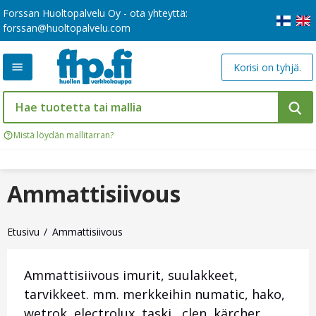
Forssan Huoltopalvelu Oy - ota yhteyttä:
forssan@huoltopalvelu.com
Korisi on tyhjä.
Mistä löydän mallitarran?
Ammattisiivous
Etusivu
Ammattisiivous
Ammattisiivous imurit, suulakkeet,
tarvikkeet. mm. merkkeihin numatic, hako,
wetrok, electrolux, taski, clen, kärcher,