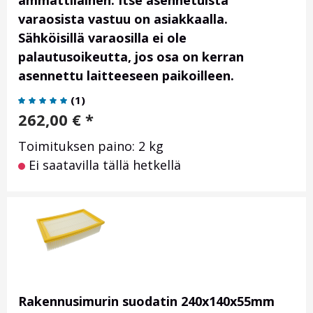
ammattilainen. Itse asennetuista
varaosista vastuu on asiakkaalla.
Sähköisillä varaosilla ei ole
palautusoikeutta, jos osa on kerran
asennettu laitteeseen paikoilleen.
(
1
)
262,00
€
*
Toimituksen paino: 2 kg
Ei saatavilla tällä hetkellä
Rakennusimurin suodatin 240x140x55mm