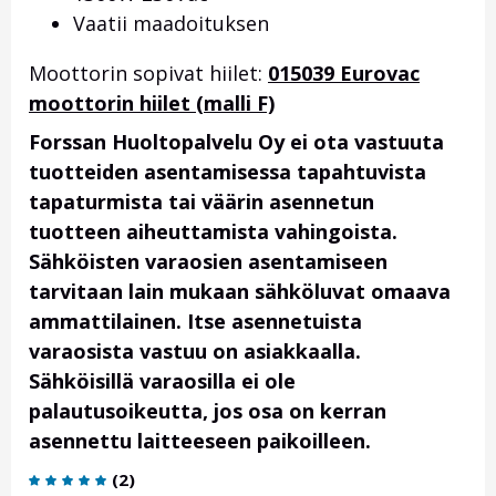
Vaatii maadoituksen
Moottorin sopivat hiilet:
015039 Eurovac
moottorin hiilet (malli F)
Forssan Huoltopalvelu Oy ei ota vastuuta
tuotteiden asentamisessa tapahtuvista
tapaturmista tai väärin asennetun
tuotteen aiheuttamista vahingoista.
Sähköisten varaosien asentamiseen
tarvitaan lain mukaan sähköluvat omaava
ammattilainen. Itse asennetuista
varaosista vastuu on asiakkaalla.
Sähköisillä varaosilla ei ole
palautusoikeutta, jos osa on kerran
asennettu laitteeseen paikoilleen.
(
2
)