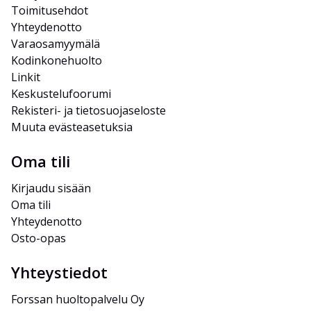
Toimitusehdot
Yhteydenotto
Varaosamyymälä
Kodinkonehuolto
Linkit
Keskustelufoorumi
Rekisteri- ja tietosuojaseloste
Muuta evästeasetuksia
Oma tili
Kirjaudu sisään
Oma tili
Yhteydenotto
Osto-opas
Yhteystiedot
Forssan huoltopalvelu Oy