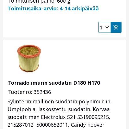
Toimituksen paino: 600 g
Toimitusaika-arvio: 4-14 arkipäivää
Tornado imurin suodatin D180 H170
Tuotenro: 352436
Sylinterin mallinen suodatin pölynimuriin.
Umpipohja, laskostettu suodatin. Korvaa
suodattimen Electrolux S21 53190095215,
215287012, 50000652011, Candy hoover