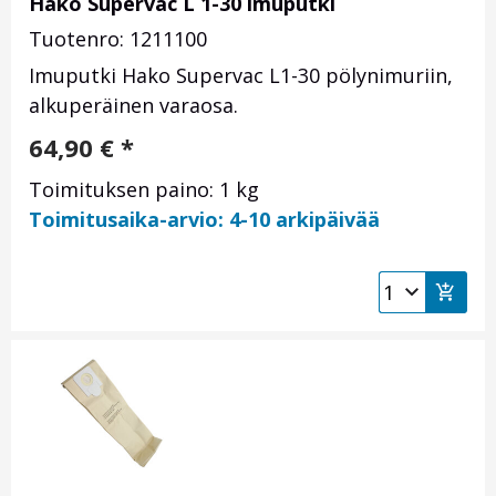
Hako Supervac L 1-30 imuputki
Tuotenro: 1211100
Imuputki Hako Supervac L1-30 pölynimuriin,
alkuperäinen varaosa.
64,90
€
*
Toimituksen paino: 1 kg
Toimitusaika-arvio: 4-10 arkipäivää