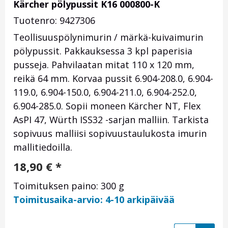
Kärcher pölypussit K16 000800-K
Tuotenro: 9427306
Teollisuuspölynimurin / märkä-kuivaimurin
pölypussit. Pakkauksessa 3 kpl paperisia
pusseja. Pahvilaatan mitat 110 x 120 mm,
reikä 64 mm. Korvaa pussit 6.904-208.0, 6.904-
119.0, 6.904-150.0, 6.904-211.0, 6.904-252.0,
6.904-285.0. Sopii moneen Kärcher NT, Flex
AsPI 47, Würth ISS32 -sarjan malliin. Tarkista
sopivuus malliisi sopivuustaulukosta imurin
mallitiedoilla.
18,90
€
*
Toimituksen paino: 300 g
Toimitusaika-arvio: 4-10 arkipäivää