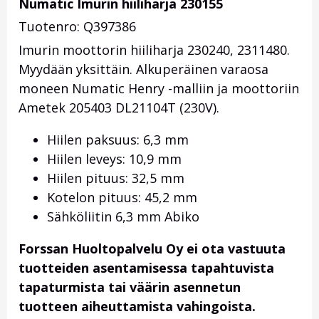
Numatic Imurin hiiliharja 230155
Tuotenro: Q397386
Imurin moottorin hiiliharja
230240, 2311480
.
Myydään yksittäin. Alkuperäinen varaosa
moneen Numatic Henry -malliin ja moottoriin
Ametek 205403 DL21104T (230V).
Hiilen paksuus: 6,3 mm
Hiilen leveys: 10,9 mm
Hiilen pituus: 32,5 mm
Kotelon pituus: 45,2 mm
Sähköliitin 6,3 mm Abiko
Forssan Huoltopalvelu Oy ei ota vastuuta
tuotteiden asentamisessa tapahtuvista
tapaturmista tai väärin asennetun
tuotteen aiheuttamista vahingoista.