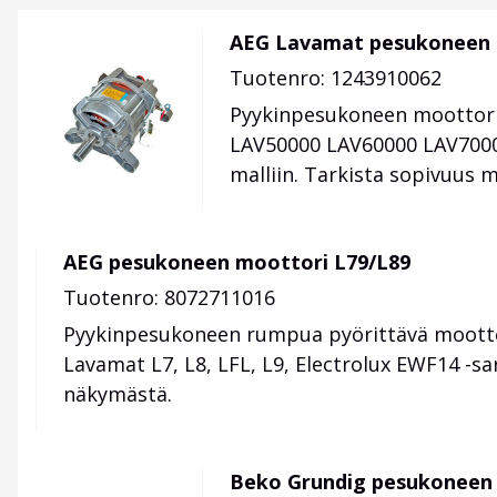
AEG Lavamat pesukoneen 
Tuotenro: 1243910062
Pyykinpesukoneen moottor
LAV50000 LAV60000 LAV7000
malliin. Tarkista sopivuus 
AEG pesukoneen moottori L79/L89
Tuotenro: 8072711016
Pyykinpesukoneen rumpua pyörittävä mootto
Lavamat L7, L8, LFL, L9, Electrolux EWF14 -sa
näkymästä.
Beko Grundig pesukonee