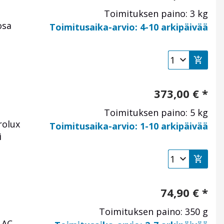
Toimituksen paino: 3 kg
osa
Toimitusaika-arvio: 4-10 arkipäivää
373,00
€
*
Toimituksen paino: 5 kg
rolux
Toimitusaika-arvio: 1-10 arkipäivää
i
74,90
€
*
Toimituksen paino: 350 g
 AC