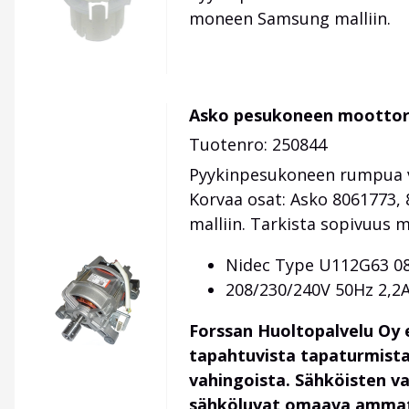
moneen Samsung malliin.
Asko pesukoneen moottor
Tuotenro: 250844
Pyykinpesukoneen rumpua ve
Korvaa osat: Asko 8061773, 
malliin. Tarkista sopivuus m
Nidec Type U112G63 08
208/230/240V 50Hz 2,2
Forssan Huoltopalvelu Oy 
tapahtuvista tapaturmista
vahingoista. Sähköisten v
sähköluvat omaava ammatti