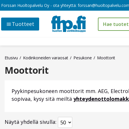
Forssan Huoltopalvelu Oy - ota yhteyttä:
forssan@huoltopalvelu.co
Tuotteet
Etusivu
Kodinkoneiden varaosat
Pesukone
Moottorit
Moottorit
Pyykinpesukoneen moottorit mm. AEG, Electrolux,
sopivaa, kysy sitä meiltä
yhteydenottolomakk
Näytä yhdellä sivulla