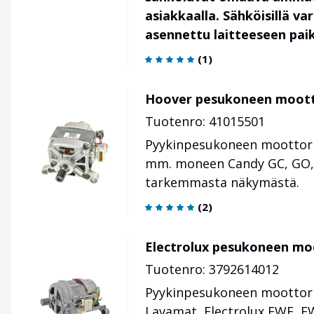
asiakkaalla. Sähköisillä va
asennettu laitteeseen paik
(
1
)
Hoover pesukoneen moott
Tuotenro: 41015501
Pyykinpesukoneen moottori.
mm. moneen Candy GC, GO, Ho
tarkemmasta näkymästä.
(
2
)
Electrolux pesukoneen mo
Tuotenro: 3792614012
Pyykinpesukoneen moottori
Lavamat, Electrolux EWF, 