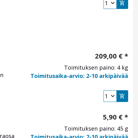
209,00
€
*
Toimituksen paino: 4 kg
en
Toimitusaika-arvio: 2-10 arkipäivää
5,90
€
*
Toimituksen paino: 45 g
araosa
Toimitusaika-arvio: 2-10 arkipäivää