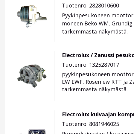
Tuotenro: 2828010600
Pyykinpesukoneen moottori.
moneen Beko WM, Grundig GW
tarkemmasta näkymästä.
Electrolux / Zanussi pesu
Tuotenro: 1325287017
pyykinpesukoneen moottori
EW EWF, Rosenlew RTT ja Zan
tarkemmasta näkymästä.
Electrolux kuivaajan kompr
Tuotenro: 8081946025
Rumpukuivaajan / kuivaavan