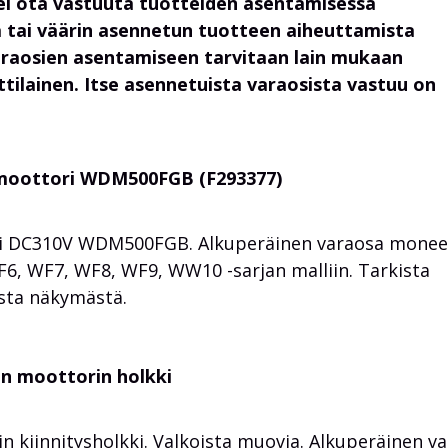
ei ota vastuuta tuotteiden asentamisessa
 tai väärin asennetun tuotteen aiheuttamista
araosien asentamiseen tarvitaan lain mukaan
lainen. Itse asennetuista varaosista vastuu on
oottori WDM500FGB (F293377)
i DC310V
WDM500FGB
. Alkuperäinen varaosa mone
, WF7, WF8, WF9, WW10 -sarjan malliin. Tarkista
sta näkymästä.
n moottorin holkki
 kiinnitysholkki. Valkoista muovia. Alkuperäinen v