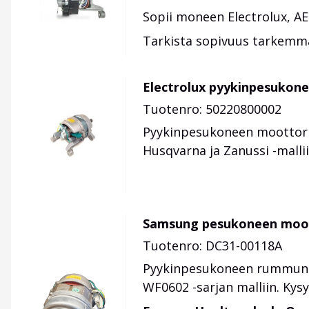
Sopii moneen Electrolux, AEG
Tarkista sopivuus tarkemm
Electrolux pyykinpesukon
Tuotenro: 50220800002
Pyykinpesukoneen moottori.
Husqvarna ja Zanussi -malliin
Samsung pesukoneen moot
Tuotenro: DC31-00118A
Pyykinpesukoneen rummun 
WF0602 -sarjan malliin. Kys