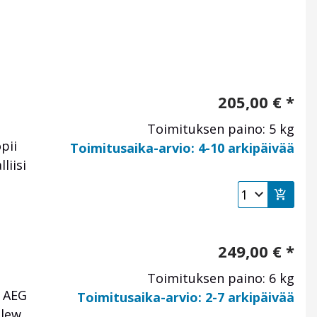
205,00
€
*
Toimituksen paino: 5 kg
pii
Toimitusaika-arvio: 4-10 arkipäivää
liisi
249,00
€
*
Toimituksen paino: 6 kg
n AEG
Toimitusaika-arvio: 2-7 arkipäivää
nlew