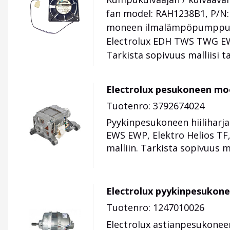
fan model: RAH1238B1, P/N:
moneen ilmalämpöpumppute
Electrolux EDH TWS TWG EW
Tarkista sopivuus malliisi
Electrolux pesukoneen mo
Tuotenro: 3792674024
Pyykinpesukoneen hiiliharj
EWS EWP, Elektro Helios T
malliin. Tarkista sopivuus 
Electrolux pyykinpesukon
Tuotenro: 1247010026
Electrolux astianpesukonee