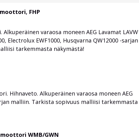
moottori, FHP
i. Alkuperäinen varaosa moneen AEG Lavamat LAVW
0, Electrolux EWF1000, Husqvarna QW12000 -sarjan
malliisi tarkemmasta näkymästä!
ri. Hihnaveto. Alkuperäinen varaosa moneen AEG
rjan malliin. Tarkista sopivuus malliisi tarkemmasta
n moottori WMB/GWN