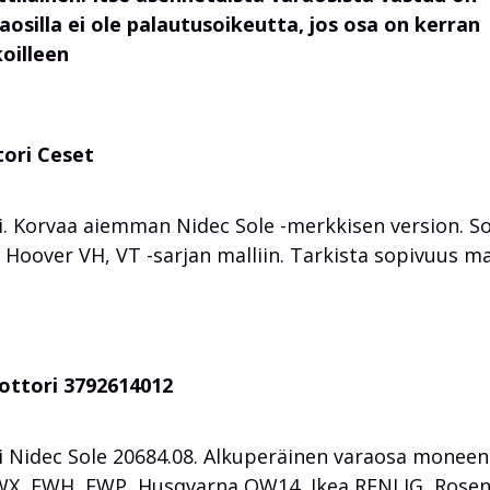
raosilla ei ole palautusoikeutta, jos osa on kerran
oilleen
ori Ceset
 Korvaa aiemman Nidec Sole -merkkisen version. So
over VH, VT -sarjan malliin. Tarkista sopivuus mal
ottori 3792614012
 Nidec Sole 20684.08. Alkuperäinen varaosa monee
EWX, EWH, EWP, Husqvarna QW14, Ikea RENLIG, Rose