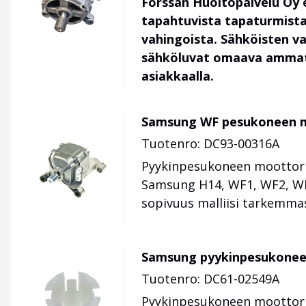
Forssan Huoltopalvelu Oy 
tapahtuvista tapaturmista
vahingoista. Sähköisten v
sähköluvat omaava ammatti
asiakkaalla.
Samsung WF pesukoneen m
Tuotenro: DC93-00316A
Pyykinpesukoneen moottor
Samsung H14, WF1, WF2, WF6
sopivuus malliisi tarkemma
Samsung pyykinpesukonee
Tuotenro: DC61-02549A
Pyykinpesukoneen moottorin