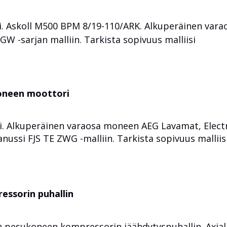
 Askoll M500 BPM 8/19-110/ARK. Alkuperäinen vara
 -sarjan malliin. Tarkista sopivuus malliisi
koneen moottori
. Alkuperäinen varaosa moneen AEG Lavamat, Elect
ussi FJS TE ZWG -malliin. Tarkista sopivuus malliis
essorin puhallin
 pesukoneen kompressorin jäähdytyspuhallin. Axial