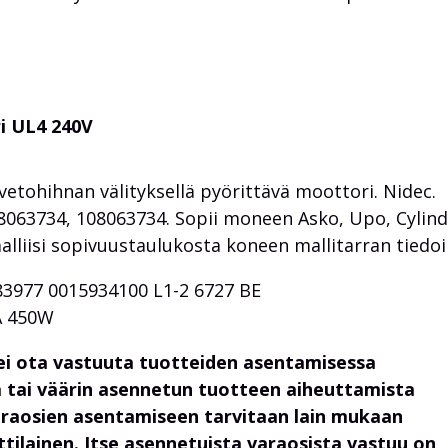
i UL4 240V
tohihnan välityksellä pyörittävä moottori. Nidec.
8063734, 108063734. Sopii moneen Asko, Upo, Cylind
alliisi sopivuustaulukosta koneen mallitarran tiedoil
3977 0015934100 L1-2 6727 BE
A 450W
ei ota vastuuta tuotteiden asentamisessa
 tai väärin asennetun tuotteen aiheuttamista
araosien asentamiseen tarvitaan lain mukaan
lainen. Itse asennetuista varaosista vastuu on