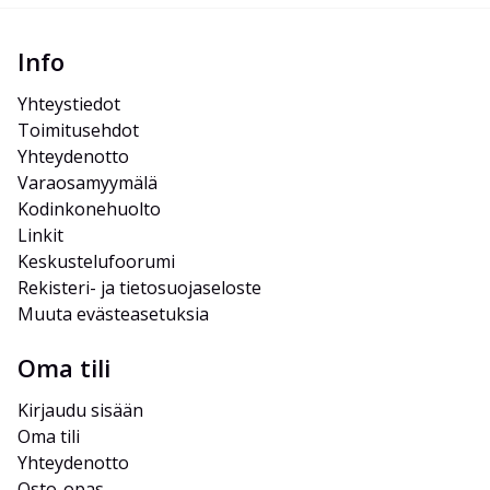
Info
Yhteystiedot
Toimitusehdot
Yhteydenotto
Varaosamyymälä
Kodinkonehuolto
Linkit
Keskustelufoorumi
Rekisteri- ja tietosuojaseloste
Muuta evästeasetuksia
Oma tili
Kirjaudu sisään
Oma tili
Yhteydenotto
Osto-opas