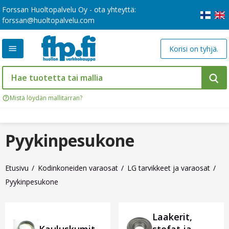
Forssan Huoltopalvelu Oy - ota yhteyttä:
forssan@huoltopalvelu.com
Korisi on tyhjä.
Mistä löydän mallitarran?
Pyykinpesukone
Etusivu
Kodinkoneiden varaosat
LG tarvikkeet ja varaosat
Pyykinpesukone
Laakerit,