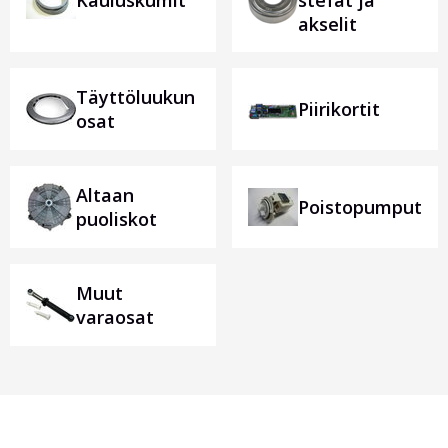
Kauluskumit
stefat ja
akselit
Täyttöluukun
Piirikortit
osat
Altaan
Poistopumput
puoliskot
Muut
varaosat