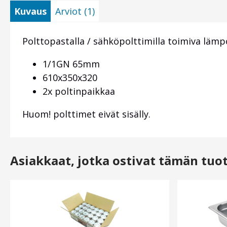
Kuvaus
Arviot (1)
Polttopastalla / sähköpolttimilla toimiva läm
1/1GN 65mm
610x350x320
2x poltinpaikkaa
Huom! polttimet eivät sisälly.
Asiakkaat, jotka ostivat tämän tuo