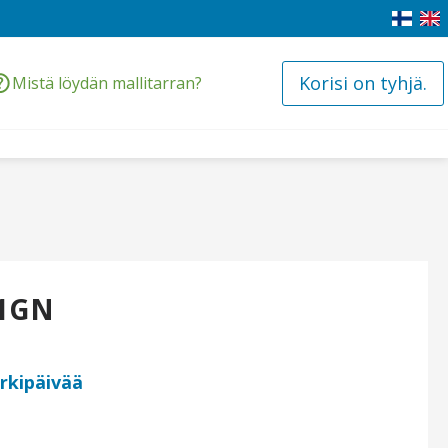
Korisi on tyhjä.
Mistä löydän mallitarran?
/1GN
arkipäivää