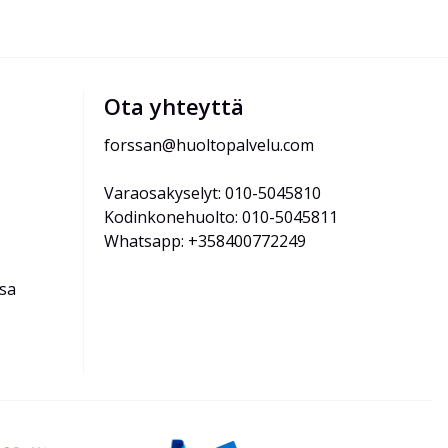
Ota yhteyttä
forssan@huoltopalvelu.com
Varaosakyselyt: 010-5045810
Kodinkonehuolto: 010-5045811
Whatsapp: +358400772249
ssa