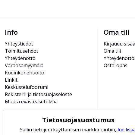
Info
Oma tili
Yhteystiedot
Kirjaudu sisä
Toimitusehdot
Oma tili
Yhteydenotto
Yhteydenotto
Varaosamyymälä
Osto-opas
Kodinkonehuolto
Linkit
Keskustelufoorumi
Rekisteri- ja tietosuojaseloste
Muuta evästeasetuksia
Tietosuojasuostumus
Sallin tietojeni käyttämisen markkinointiin,
lue lisää