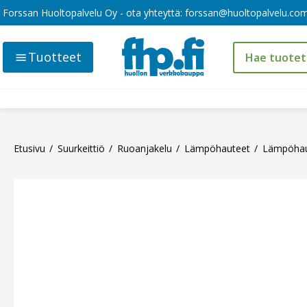
Forssan Huoltopalvelu Oy - ota yhteyttä:
forssan@huoltopalvelu.co
Tuotteet
Etusivu
Suurkeittiö
Ruoanjakelu
Lämpöhauteet
Lämpöha