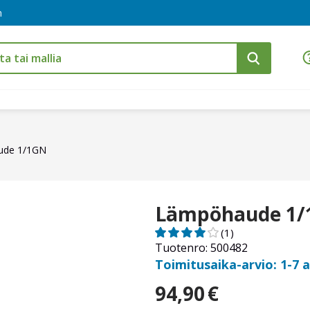
m
ude 1/1GN
Lämpöhaude 1
(1)
Tuotenro: 500482
Toimitusaika-arvio: 1-7 
94,90
€