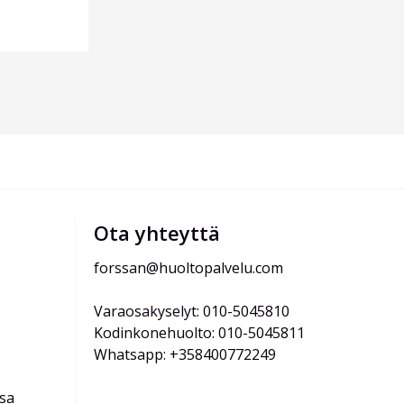
Ota yhteyttä
forssan@huoltopalvelu.com
Varaosakyselyt: 010-5045810
Kodinkonehuolto: 010-5045811
Whatsapp: +358400772249
ssa