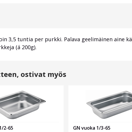
in 3,5 tuntia per purkki. Palava geelimäinen aine 
kkeja (á 200g).
tteen, ostivat myös
1/2-65
GN vuoka 1/3-65