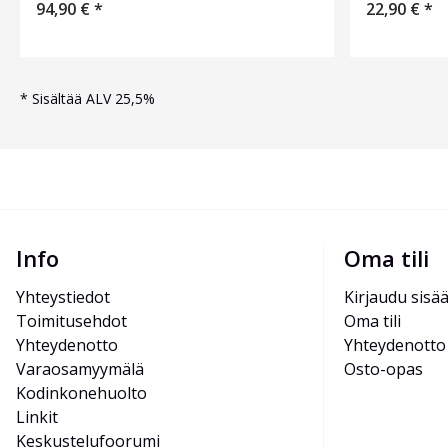
94,90
€
*
22,90
€
*
*
Sisältää ALV 25,5%
Info
Oma tili
Yhteystiedot
Kirjaudu sisä
Toimitusehdot
Oma tili
Yhteydenotto
Yhteydenotto
Varaosamyymälä
Osto-opas
Kodinkonehuolto
Linkit
Keskustelufoorumi