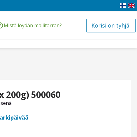
Korisi on tyhjä.
Mistä löydän mallitarran?
 x 200g) 500060
isenä
 arkipäivää