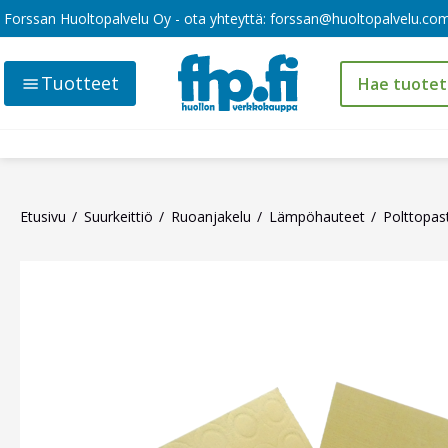
Forssan Huoltopalvelu Oy - ota yhteyttä:
forssan@huoltopalvelu.co
Tuotteet
Etusivu
Suurkeittiö
Ruoanjakelu
Lämpöhauteet
Polttopas