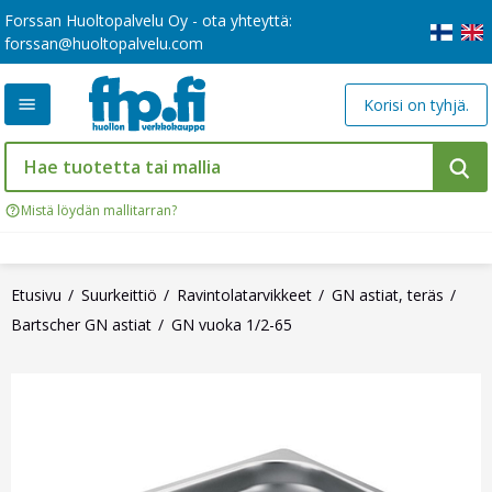
Forssan Huoltopalvelu Oy - ota yhteyttä:
forssan@huoltopalvelu.com
Korisi on tyhjä.
Mistä löydän mallitarran?
Etusivu
Suurkeittiö
Ravintolatarvikkeet
GN astiat, teräs
Bartscher GN astiat
GN vuoka 1/2-65