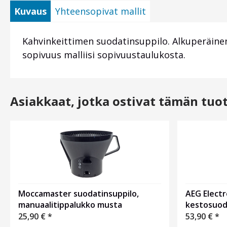
Kuvaus
Yhteensopivat mallit
Kahvinkeittimen suodatinsuppilo. Alkuperäinen
sopivuus malliisi sopivuustaulukosta.
Asiakkaat, jotka ostivat tämän tuo
Moccamaster suodatinsuppilo,
AEG Electr
manuaalitippalukko musta
kestosuod
25,90
€
*
53,90
€
*