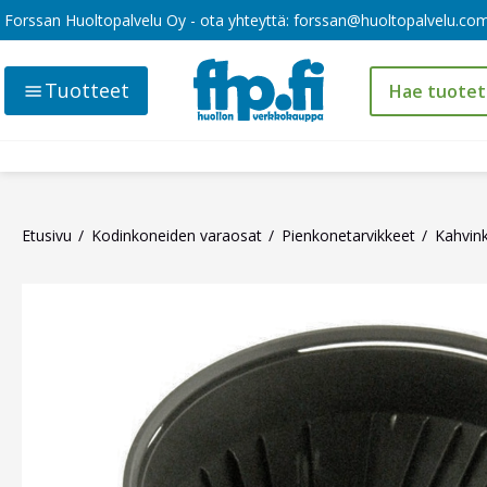
Forssan Huoltopalvelu Oy - ota yhteyttä:
forssan@huoltopalvelu.co
Tuotteet
Etusivu
Kodinkoneiden varaosat
Pienkonetarvikkeet
Kahvink