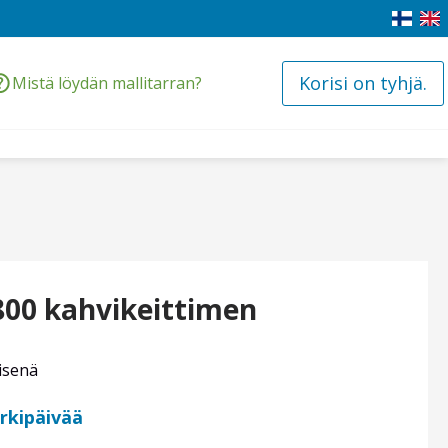
Korisi on tyhjä.
Mistä löydän mallitarran?
800 kahvikeittimen
isenä
arkipäivää