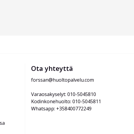
Ota yhteyttä
forssan@huoltopalvelu.com
Varaosakyselyt: 010-5045810
Kodinkonehuolto: 010-5045811
Whatsapp: +358400772249
ssa