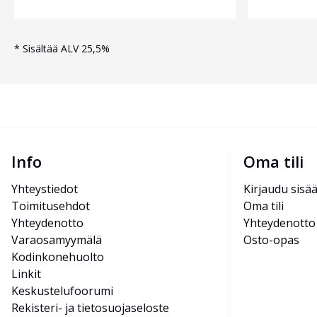
*
Sisältää ALV 25,5%
Info
Oma tili
Yhteystiedot
Kirjaudu sisä
Toimitusehdot
Oma tili
Yhteydenotto
Yhteydenotto
Varaosamyymälä
Osto-opas
Kodinkonehuolto
Linkit
Keskustelufoorumi
Rekisteri- ja tietosuojaseloste