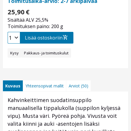
Toimitusaika-arvio: 2-7 arkipäivää
25,90
€
Sisältää ALV 25,5%
Toimituksen paino: 200 g
Lisää ostoskoriin
Kysy
Pakkaus- ja toimituskulut
Kuvaus
Yhteensopivat mallit
Arviot (50)
Kahvinkeittimen suodatinsuppilo
manuaalisella tippalukolla (suppilon kyljessä
vipu). Musta väri. Pyöreä pohja. Vivusta voit
valita kiinni ja auki -asentojen lisäksi