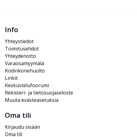
Info
Yhteystiedot
Toimitusehdot
Yhteydenotto
Varaosamyymälä
Kodinkonehuolto
Linkit
Keskustelufoorumi
Rekisteri- ja tietosuojaseloste
Muuta evästeasetuksia
Oma tili
Kirjaudu sisään
Oma tili