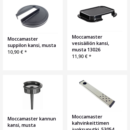
Moccamaster
Moccamaster
vesisäiliön kansi,
suppilon kansi, musta
musta 13026
10,90
€
*
11,90
€
*
Moccamaster
Moccamaster kannun
kahvinkeittimen
kansi, musta
juoksuputki, 53054