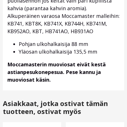
puoliasennon jos keität vain pari kupillista
kahvia (parantaa kahvin aromia).
Alkuperäinen varaosa Moccamaster malleihin:
KB741, KBT8K, KB741X, KB744H, KB741M,
KB952AO, KBT, HB741AO, HB931AO
Pohjan ulkohalkaisija 88 mm
Yläosan ulkohalkaisija 135,5 mm
Moccamasterin muoviosat eivät kestä
astianpesukonepesua. Pese kannu ja
muoviosat käsin.
Asiakkaat, jotka ostivat tämän
tuotteen, ostivat myös