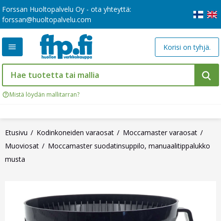
Forssan Huoltopalvelu Oy - ota yhteyttä:
forssan@huoltopalvelu.com
Korisi on tyhjä.
Mistä löydän mallitarran?
Etusivu
Kodinkoneiden varaosat
Moccamaster varaosat
Muoviosat
Moccamaster suodatinsuppilo, manuaalitippalukko
musta