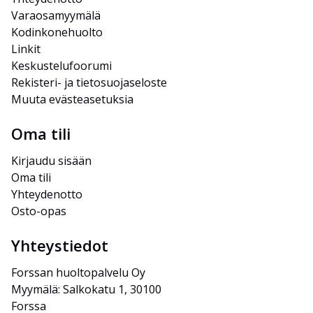
Varaosamyymälä
Kodinkonehuolto
Linkit
Keskustelufoorumi
Rekisteri- ja tietosuojaseloste
Muuta evästeasetuksia
Oma tili
Kirjaudu sisään
Oma tili
Yhteydenotto
Osto-opas
Yhteystiedot
Forssan huoltopalvelu Oy
Myymälä: Salkokatu 1, 30100 
Forssa