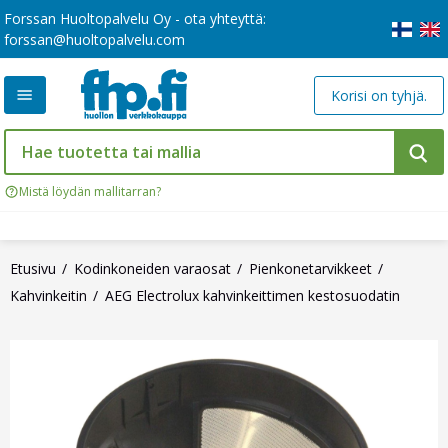
Forssan Huoltopalvelu Oy - ota yhteyttä:
forssan@huoltopalvelu.com
Korisi on tyhjä.
Mistä löydän mallitarran?
Etusivu
Kodinkoneiden varaosat
Pienkonetarvikkeet
Kahvinkeitin
AEG Electrolux kahvinkeittimen kestosuodatin