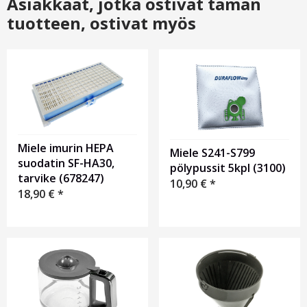
Asiakkaat, jotka ostivat tämän
tuotteen, ostivat myös
Miele imurin HEPA
Miele S241-S799
suodatin SF-HA30,
pölypussit 5kpl (3100)
tarvike (678247)
10,90
€
*
18,90
€
*