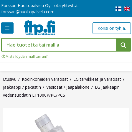
Forssan Huoltopalvelu Oy - ota yhteyttä:
forssan@huoltopalvelu.com
Korisi on tyhjä.
Mistä löydän mallitarran?
Etusivu
Kodinkoneiden varaosat
LG tarvikkeet ja varaosat
Jääkaappi / pakastin
Vesiosat / jääpalakone
LG jääkaapin
vedensuodatin LT1000P/PC/PCS