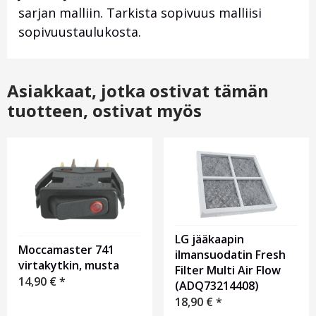
sarjan malliin. Tarkista sopivuus malliisi
sopivuustaulukosta.
Asiakkaat, jotka ostivat tämän
tuotteen, ostivat myös
LG jääkaapin
Moccamaster 741
ilmansuodatin Fresh
virtakytkin, musta
Filter Multi Air Flow
14,90
€
*
(ADQ73214408)
18,90
€
*