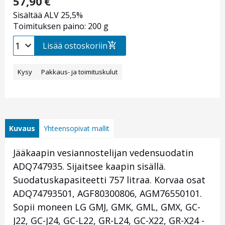
57,90
€
Sisältää ALV 25,5%
Toimituksen paino: 200 g
Lisää ostoskoriin
Kysy
Pakkaus- ja toimituskulut
Kuvaus
Yhteensopivat mallit
Jääkaapin vesiannostelijan vedensuodatin
ADQ747935. Sijaitsee kaapin sisällä.
Suodatuskapasiteetti 757 litraa. Korvaa osat
ADQ74793501, AGF80300806, AGM76550101.
Sopii moneen LG GMJ, GMK, GML, GMX, GC-
J22, GC-J24, GC-L22, GR-L24, GC-X22, GR-X24 -