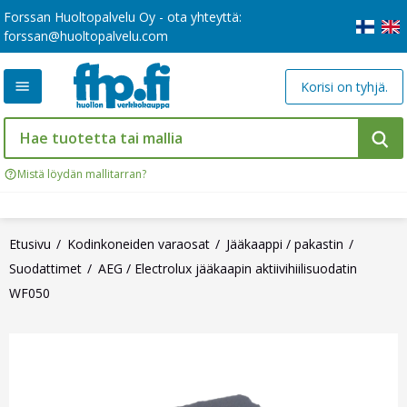
Forssan Huoltopalvelu Oy - ota yhteyttä:
forssan@huoltopalvelu.com
Korisi on tyhjä.
Mistä löydän mallitarran?
Etusivu
Kodinkoneiden varaosat
Jääkaappi / pakastin
Suodattimet
AEG / Electrolux jääkaapin aktiivihiilisuodatin
WF050