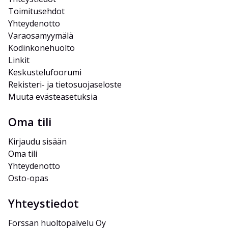
Toimitusehdot
Yhteydenotto
Varaosamyymälä
Kodinkonehuolto
Linkit
Keskustelufoorumi
Rekisteri- ja tietosuojaseloste
Muuta evästeasetuksia
Oma tili
Kirjaudu sisään
Oma tili
Yhteydenotto
Osto-opas
Yhteystiedot
Forssan huoltopalvelu Oy