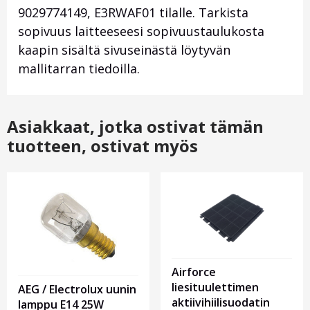
9029774149,
E3RWAF01
tilalle. Tarkista
sopivuus laitteeseesi sopivuustaulukosta
kaapin sisältä sivuseinästä löytyvän
mallitarran tiedoilla.
Asiakkaat, jotka ostivat tämän
tuotteen, ostivat myös
Airforce
liesituulettimen
AEG / Electrolux uunin
aktiivihiilisuodatin
lamppu E14 25W