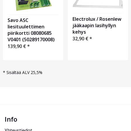
Electrolux / Rosenlew
Savo ASC
jääkaapin lasihyllyn
liesituulettimen
kehys
piirikortti 08080685
32,90
€
*
V0401 (50289170008)
139,90
€
*
*
Sisältää ALV 25,5%
Info
Yhteystiedot