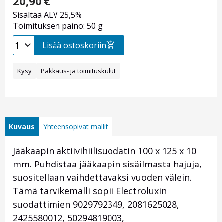
20,90
€
Sisältää ALV 25,5%
Toimituksen paino: 50 g
Lisää ostoskoriin
Kysy
Pakkaus- ja toimituskulut
Kuvaus
Yhteensopivat mallit
Jääkaapin aktiivihiilisuodatin 100 x 125 x 10
mm. Puhdistaa jääkaapin sisäilmasta hajuja,
suositellaan vaihdettavaksi vuoden välein.
Tämä tarvikemalli sopii Electroluxin
suodattimien 9029792349, 2081625028,
2425580012, 50294819003,