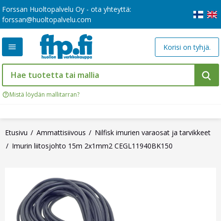
Forssan Huoltopalvelu Oy - ota yhteyttä:
forssan@huoltopalvelu.com
Korisi on tyhjä.
Mistä löydän mallitarran?
Etusivu
Ammattisiivous
Nilfisk imurien varaosat ja tarvikkeet
Imurin liitosjohto 15m 2x1mm2 CEGL11940BK150