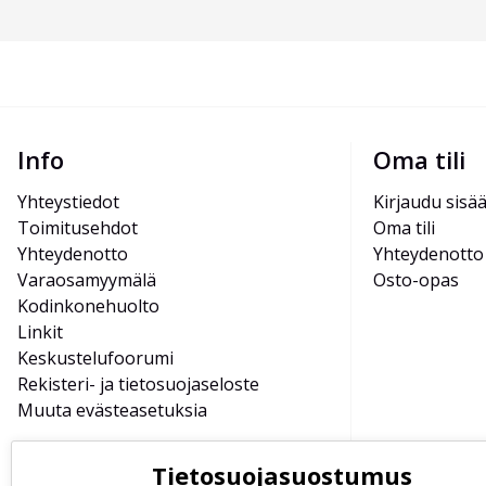
Info
Oma tili
Yhteystiedot
Kirjaudu sisä
Toimitusehdot
Oma tili
Yhteydenotto
Yhteydenotto
Varaosamyymälä
Osto-opas
Kodinkonehuolto
Linkit
Keskustelufoorumi
Rekisteri- ja tietosuojaseloste
Muuta evästeasetuksia
Tietosuojasuostumus