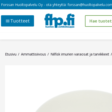
Forssan Huoltopalvelu Oy - ota yhteyttä:
forssan@huoltopalvelu.co
Tuotteet
Etusivu
Ammattisiivous
Nilfisk imurien varaosat ja tarvikkeet