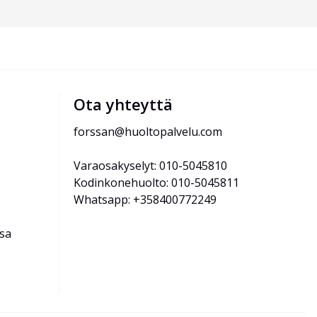
Ota yhteyttä
forssan@huoltopalvelu.com
Varaosakyselyt: 010-5045810
Kodinkonehuolto: 010-5045811
Whatsapp: +358400772249
ssa