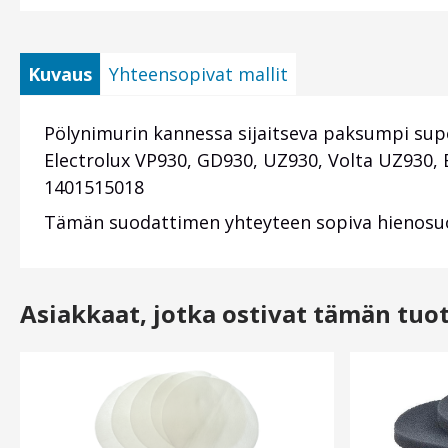
Kuvaus
Yhteensopivat mallit
Pölynimurin kannessa sijaitseva paksumpi supe
Electrolux VP930, GD930, UZ930, Volta UZ930, E
1401515018
Tämän suodattimen yhteyteen sopiva hienosu
Asiakkaat, jotka ostivat tämän tuo