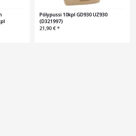
n
Pölypussi 10kpl GD930 UZ930
pl
(D321997)
21,90
€
*