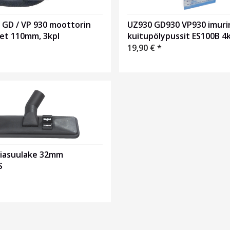
 / GD / VP 930 moottorin
UZ930 GD930 VP930 imuri
et 110mm, 3kpl
kuitupölypussit ES100B 4k
19,90
€
*
tiasuulake 32mm
S