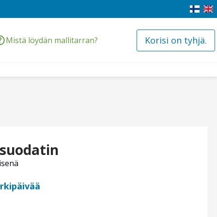
Korisi on tyhjä.
Mistä löydän mallitarran?
 suodatin
isenä
arkipäivää