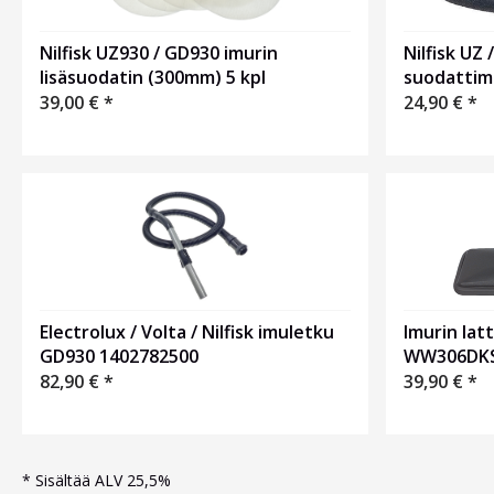
Nilfisk UZ930 / GD930 imurin
Nilfisk UZ
lisäsuodatin (300mm) 5 kpl
suodattim
39,00
€
*
24,90
€
*
Electrolux / Volta / Nilfisk imuletku
Imurin lat
GD930 1402782500
WW306DK
82,90
€
*
39,90
€
*
*
Sisältää ALV 25,5%