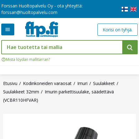
Forssan Huoltopalvelu Oy - ota yhteyttä:
forssan@huoltopalvelu.com
Korisi on tyhjä.
Mistä löydän mallitarran?
Etusivu
Kodinkoneiden varaosat
Imuri
Suulakkeet
Suulakkeet 32mm
Imurin parkettisuulake, säädettävä
(VCBR110HFVAR)