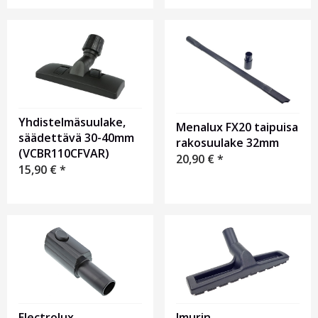
Yhdistelmäsuulake,
Menalux FX20 taipuisa
säädettävä 30-40mm
rakosuulake 32mm
(VCBR110CFVAR)
20,90
€
*
15,90
€
*
Electrolux
Imurin