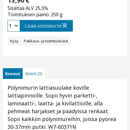
13,90
€
Sisältää ALV 25,5%
Toimituksen paino: 250 g
Lisää ostoskoriin
Kysy
Pakkaus- ja toimituskulut
Kuvaus
Arviot (3)
Pölynimurin lattiasuulake koville
lattiapinnoille. Sopii hyvin parketti-,
laminaatti-, laatta- ja kivilattioille, alla
pehmeät harjakset ja päädyissä renkaat.
Sopii kaikkiin pölynimureihin, joissa pyöreä
30-37mm putki. W7-60371N