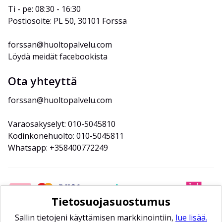
Ti - pe: 08:30 - 16:30
Postiosoite: PL 50, 30101 Forssa
forssan@huoltopalvelu.com
Löydä meidät facebookista
Ota yhteyttä
forssan@huoltopalvelu.com
Varaosakyselyt: 010-5045810
Kodinkonehuolto: 010-5045811
Whatsapp: +358400772249
Tietosuojasuostumus
Sallin tietojeni käyttämisen markkinointiin,
lue lisää.