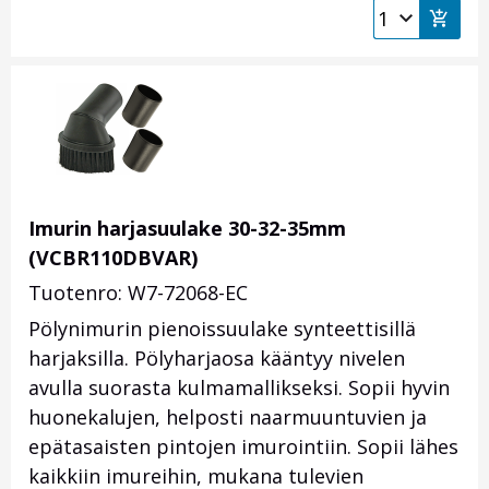
Imurin harjasuulake 30-32-35mm
(VCBR110DBVAR)
Tuotenro: W7-72068-EC
Pölynimurin pienoissuulake synteettisillä
harjaksilla. Pölyharjaosa kääntyy nivelen
avulla suorasta kulmamallikseksi. Sopii hyvin
huonekalujen, helposti naarmuuntuvien ja
epätasaisten pintojen imurointiin. Sopii lähes
kaikkiin imureihin, mukana tulevien