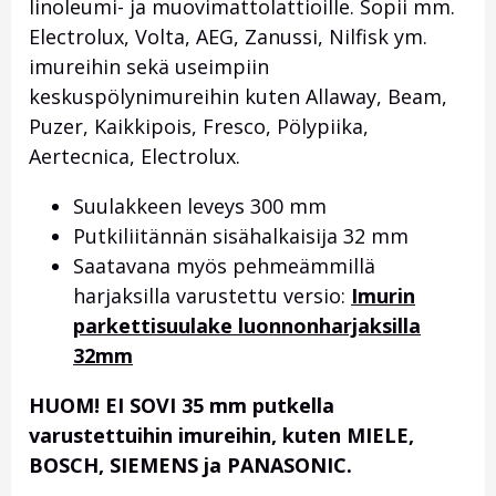
linoleumi- ja muovimattolattioille. Sopii mm.
Electrolux, Volta, AEG, Zanussi, Nilfisk ym.
imureihin sekä useimpiin
keskuspölynimureihin kuten Allaway, Beam,
Puzer, Kaikkipois, Fresco, Pölypiika,
Aertecnica, Electrolux.
Suulakkeen leveys 300 mm
Putkiliitännän sisähalkaisija 32 mm
Saatavana myös pehmeämmillä
harjaksilla varustettu versio:
Imurin
parkettisuulake luonnonharjaksilla
32mm
HUOM! EI SOVI 35 mm putkella
varustettuihin imureihin, kuten MIELE,
BOSCH, SIEMENS ja PANASONIC.