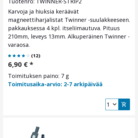
Tuotenro: TWINNER-STRIP2
Karvoja ja hiuksia keräävät
magneettiharjalistat Twinner -suulakkeeseen.
pakkauksessa 4 kpl. itseliimautuva. Pituus
210mm, leveys 13mm. Alkuperäinen Twinner -
varaosa.
(
12
)
6,90
€
*
Toimituksen paino: 7 g
Toimitusaika-arvio: 2-7 arkipäivää