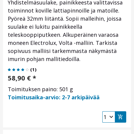
Yhdistelmäsuulake, painikkeesta valittavissa
toiminnot koville lattiapinnoille ja matoille.
Pyöreä 32mm liitäntä. Sopii malleihin, joissa
suulake ei lukitu painikkeella
teleskooppiputkeen. Alkuperäinen varaosa
moneen Electrolux, Volta -malliin. Tarkista
sopivuus malliisi tarkemmasta näkymästä
imurin pohjan mallitiedoilla.
(
1
)
58,90
€
*
Toimituksen paino: 501 g
Toimitusaika-arvio: 2-7 arkipäivää