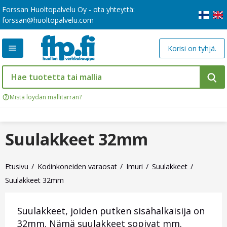
Forssan Huoltopalvelu Oy - ota yhteyttä:
forssan@huoltopalvelu.com
Korisi on tyhjä.
Mistä löydän mallitarran?
Suulakkeet 32mm
Etusivu
Kodinkoneiden varaosat
Imuri
Suulakkeet
Suulakkeet 32mm
Suulakkeet, joiden putken sisähalkaisija on
32mm. Nämä suulakkeet sopivat mm.