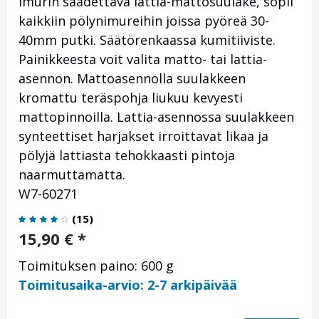
Imurin säädettävä lattia-mattosuulake, sopii
kaikkiin pölynimureihin joissa pyöreä 30-
40mm putki. Säätörenkaassa kumitiiviste.
Painikkeesta voit valita matto- tai lattia-
asennon. Mattoasennolla suulakkeen
kromattu teräspohja liukuu kevyesti
mattopinnoilla. Lattia-asennossa suulakkeen
synteettiset harjakset irroittavat likaa ja
pölyjä lattiasta tehokkaasti pintoja
naarmuttamatta.
W7-60271
(
15
)
15,90
€
*
Toimituksen paino: 600 g
Toimitusaika-arvio: 2-7 arkipäivää