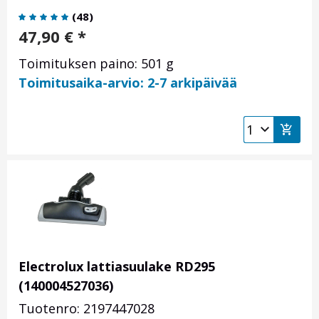
(
48
)
47,90
€
*
Toimituksen paino: 501 g
Toimitusaika-arvio: 2-7 arkipäivää
Electrolux lattiasuulake RD295
(140004527036)
Tuotenro: 2197447028