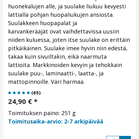
huonekalujen alle, ja suulake liukuu kevyesti
lattialla pohjan huopaliukujen ansiosta.
Suulakkeen huopapalat ja
karvankerääjät ovat vaihdettavissa uusiin
niiden kuluessa, joten itse suulake on erittäin
pitkäikäinen. Suulake imee hyvin niin edestä,
takaa kuin sivuiltakin, eikä naarmuta
lattioita. Markkinoiden kevyin ja tehokkain
suulake puu-, laminaatti-, laatta-, ja
mattopinnoille. Väri harmaa.
(
65
)
24,90
€
*
Toimituksen paino: 251 g
Toimitusaika-arvio: 2-7 arkipäivää