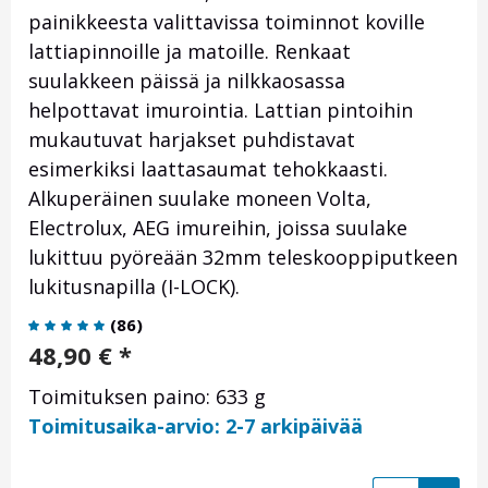
painikkeesta valittavissa toiminnot koville
lattiapinnoille ja matoille. Renkaat
suulakkeen päissä ja nilkkaosassa
helpottavat imurointia. Lattian pintoihin
mukautuvat harjakset puhdistavat
esimerkiksi laattasaumat tehokkaasti.
Alkuperäinen suulake moneen Volta,
Electrolux, AEG imureihin, joissa suulake
lukittuu pyöreään 32mm teleskooppiputkeen
lukitusnapilla (I-LOCK).
(
86
)
48,90
€
*
Toimituksen paino: 633 g
Toimitusaika-arvio: 2-7 arkipäivää