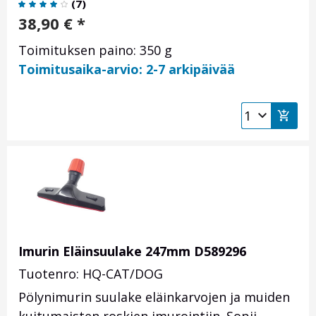
(
7
)
38,90
€
*
Toimituksen paino: 350 g
Toimitusaika-arvio: 2-7 arkipäivää
Imurin Eläinsuulake 247mm D589296
Tuotenro: HQ-CAT/DOG
Pölynimurin suulake eläinkarvojen ja muiden