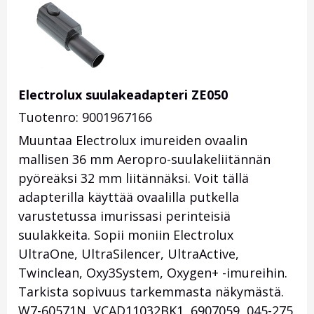
Electrolux suulakeadapteri ZE050
Tuotenro: 9001967166
Muuntaa Electrolux imureiden ovaalin
mallisen 36 mm Aeropro-suulakeliitännän
pyöreäksi 32 mm liitännäksi. Voit tällä
adapterilla käyttää ovaalilla putkella
varustetussa imurissasi perinteisiä
suulakkeita. Sopii moniin Electrolux
UltraOne, UltraSilencer, UltraActive,
Twinclean, Oxy3System, Oxygen+ -imureihin.
Tarkista sopivuus tarkemmasta näkymästä.
W7-60571N, VCAD11032BK1, 6907059, 045-275.