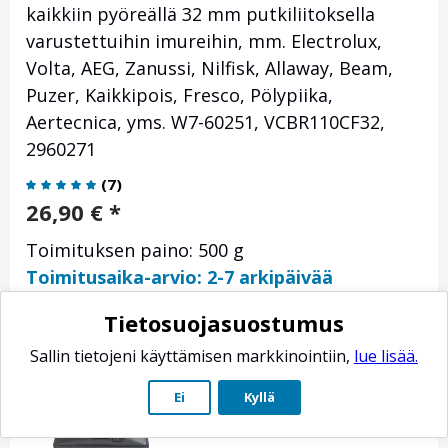
kaikkiin pyöreällä 32 mm putkiliitoksella
varustettuihin imureihin, mm. Electrolux,
Volta, AEG, Zanussi, Nilfisk, Allaway, Beam,
Puzer, Kaikkipois, Fresco, Pölypiika,
Aertecnica, yms. W7-60251, VCBR110CF32,
2960271
(
7
)
26,90
€
*
Toimituksen paino: 500 g
Toimitusaika-arvio: 2-7 arkipäivää
Tietosuojasuostumus
Sallin tietojeni käyttämisen markkinointiin,
lue lisää.
Ei
Kyllä