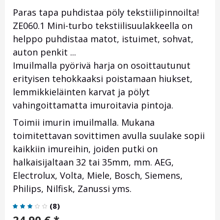
Paras tapa puhdistaa pöly tekstiilipinnoilta!
ZE060.1
Mini-turbo tekstiilisuulakkeella on
helppo puhdistaa matot, istuimet, sohvat,
auton penkit ...
Imuilmalla pyörivä harja on osoittautunut
erityisen tehokkaaksi poistamaan hiukset,
lemmikkieläinten karvat ja pölyt
vahingoittamatta imuroitavia pintoja.
Toimii imurin imuilmalla. Mukana
toimitettavan sovittimen avulla suulake sopii
kaikkiin imureihin, joiden putki on
halkaisijaltaan 32 tai 35mm, mm. AEG,
Electrolux, Volta, Miele, Bosch, Siemens,
Philips, Nilfisk, Zanussi yms.
(
8
)
24,90
€
*