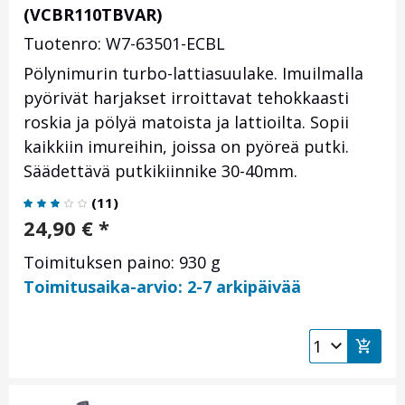
(VCBR110TBVAR)
Tuotenro: W7-63501-ECBL
Pölynimurin turbo-lattiasuulake. Imuilmalla
pyörivät harjakset irroittavat tehokkaasti
roskia ja pölyä matoista ja lattioilta. Sopii
kaikkiin imureihin, joissa on pyöreä putki.
Säädettävä putkikiinnike 30-40mm.
(
11
)
24,90
€
*
Toimituksen paino: 930 g
Toimitusaika-arvio: 2-7 arkipäivää