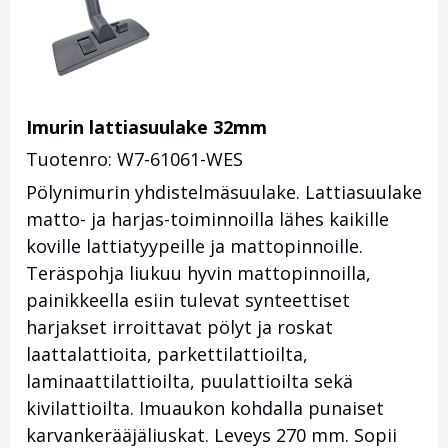
Imurin lattiasuulake 32mm
Tuotenro: W7-61061-WES
Pölynimurin yhdistelmäsuulake. Lattiasuulake
matto- ja harjas-toiminnoilla lähes kaikille
koville lattiatyypeille ja mattopinnoille.
Teräspohja liukuu hyvin mattopinnoilla,
painikkeella esiin tulevat synteettiset
harjakset irroittavat pölyt ja roskat
laattalattioita, parkettilattioilta,
laminaattilattioilta, puulattioilta sekä
kivilattioilta. Imuaukon kohdalla punaiset
karvankerääjäliuskat. Leveys 270 mm. Sopii