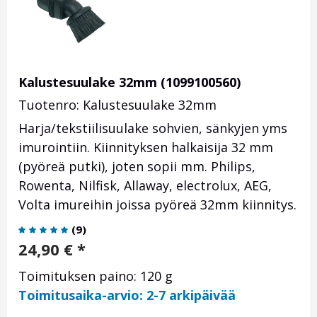
Kalustesuulake 32mm (1099100560)
Tuotenro: Kalustesuulake 32mm
Harja/tekstiilisuulake sohvien, sänkyjen yms
imurointiin. Kiinnityksen halkaisija 32 mm
(pyöreä putki), joten sopii mm. Philips,
Rowenta, Nilfisk, Allaway, electrolux, AEG,
Volta imureihin joissa pyöreä 32mm kiinnitys.
(
9
)
24,90
€
*
Toimituksen paino: 120 g
Toimitusaika-arvio: 2-7 arkipäivää