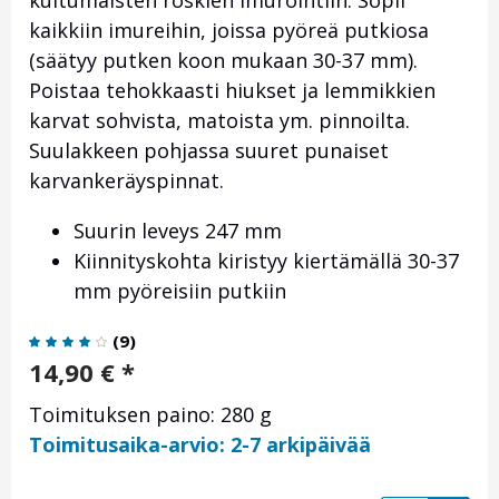
kuitumaisten roskien imurointiin. Sopii
kaikkiin imureihin, joissa pyöreä putkiosa
(säätyy putken koon mukaan 30-37 mm).
Poistaa tehokkaasti hiukset ja lemmikkien
karvat sohvista, matoista ym. pinnoilta.
Suulakkeen pohjassa suuret punaiset
karvankeräyspinnat.
Suurin leveys 247 mm
Kiinnityskohta kiristyy kiertämällä 30-37
mm pyöreisiin putkiin
(
9
)
14,90
€
*
Toimituksen paino: 280 g
Toimitusaika-arvio: 2-7 arkipäivää