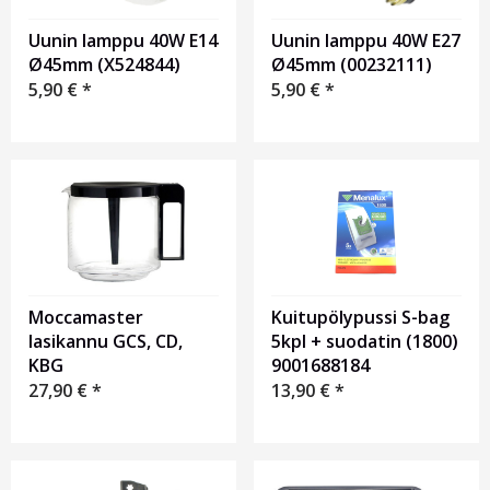
Uunin lamppu 40W E14
Uunin lamppu 40W E27
Ø45mm (X524844)
Ø45mm (00232111)
5,90
€
*
5,90
€
*
Moccamaster
Kuitupölypussi S-bag
lasikannu GCS, CD,
5kpl + suodatin (1800)
KBG
9001688184
27,90
€
*
13,90
€
*