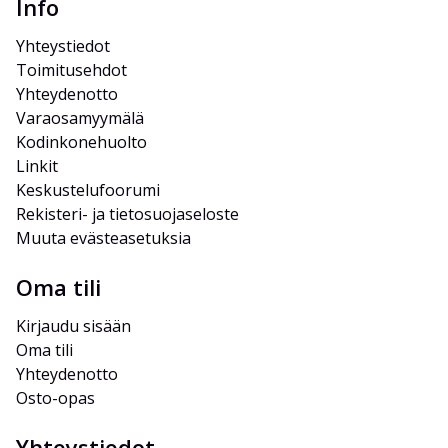
Info
Yhteystiedot
Toimitusehdot
Yhteydenotto
Varaosamyymälä
Kodinkonehuolto
Linkit
Keskustelufoorumi
Rekisteri- ja tietosuojaseloste
Muuta evästeasetuksia
Oma tili
Kirjaudu sisään
Oma tili
Yhteydenotto
Osto-opas
Yhteystiedot