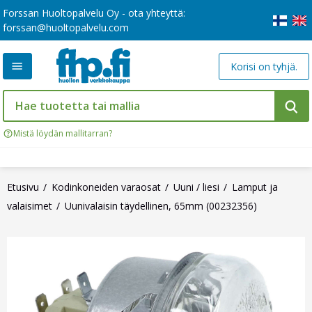
Forssan Huoltopalvelu Oy - ota yhteyttä:
forssan@huoltopalvelu.com
Korisi on tyhjä.
Mistä löydän mallitarran?
Etusivu
Kodinkoneiden varaosat
Uuni / liesi
Lamput ja
valaisimet
Uunivalaisin täydellinen, 65mm (00232356)