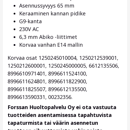
Asennussyvyys 65 mm
Keraaminen kannan pidike
G9-kanta
230V AC
6,3 mm Abiko -liittimet
Korvaa vanhan E14 mallin
Korvaa osat 1250245010004, 1250212539001,
1250212600001, 1250245000005, 6612135506,
8996610971401, 8996611524100,
8996611624801, 8996611822900,
8996611825507, 8996612135500,
8996613590331, 00232356.
Forssan Huoltopalvelu Oy ei ota vastuuta
tuotteiden asentamisessa tapahtuvista
tapaturmista tai väärin asennetun