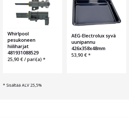
Whirlpool
AEG-Electrolux syvä
pesukoneen
uunipannu
hiiliharjat
426x358x48mm
481931088529
53,90
€
*
25,90
€
/ pari(a) *
*
Sisältää ALV 25,5%