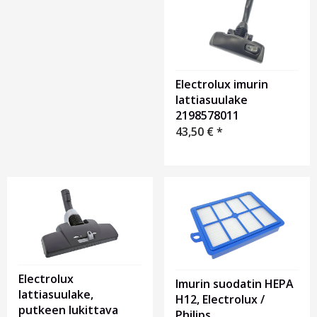
1
Electrolux imurin
lattiasuulake
2198578011
43,50
€
*
Electrolux
Imurin suodatin HEPA
lattiasuulake,
H12, Electrolux /
putkeen lukittava
Philips