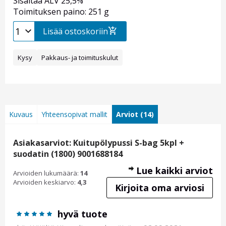
Sisältää ALV 25,5%
Toimituksen paino: 251 g
Lisää ostoskoriin
Kysy
Pakkaus- ja toimituskulut
Kuvaus
Yhteensopivat mallit
Arviot (14)
Asiakasarviot: Kuitupölypussi S-bag 5kpl +
suodatin (1800) 9001688184
Lue kaikki arviot
Arvioiden lukumäärä:
14
Arvioiden keskiarvo:
4,3
Kirjoita oma arviosi
hyvä tuote