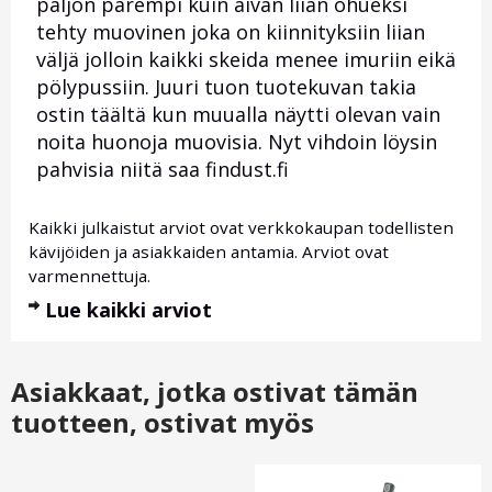
paljon parempi kuin aivan liian ohueksi
tehty muovinen joka on kiinnityksiin liian
väljä jolloin kaikki skeida menee imuriin eikä
pölypussiin. Juuri tuon tuotekuvan takia
ostin täältä kun muualla näytti olevan vain
noita huonoja muovisia. Nyt vihdoin löysin
pahvisia niitä saa findust.fi
Kaikki julkaistut arviot ovat verkkokaupan todellisten
kävijöiden ja asiakkaiden antamia. Arviot ovat
varmennettuja.
Lue kaikki arviot
Asiakkaat, jotka ostivat tämän
tuotteen, ostivat myös
Otsikko