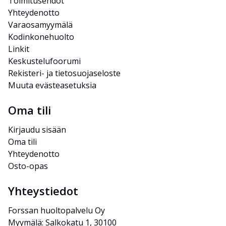
Toimitusehdot
Yhteydenotto
Varaosamyymälä
Kodinkonehuolto
Linkit
Keskustelufoorumi
Rekisteri- ja tietosuojaseloste
Muuta evästeasetuksia
Oma tili
Kirjaudu sisään
Oma tili
Yhteydenotto
Osto-opas
Yhteystiedot
Forssan huoltopalvelu Oy
Myymälä: Salkokatu 1, 30100 