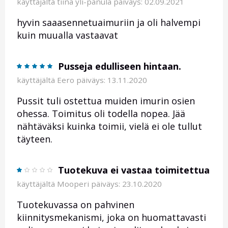
käyttäjältä
tiina yli-panula
päiväys: 02.09.2021
hyvin saaasennetuaimuriin ja oli halvempi
kuin muualla vastaavat
Pusseja edulliseen hintaan.
käyttäjältä
Eero
päiväys: 13.11.2020
Pussit tuli ostettua muiden imurin osien
ohessa. Toimitus oli todella nopea. Jää
nähtäväksi kuinka toimii, vielä ei ole tullut
täyteen.
Tuotekuva ei vastaa toimitettua
käyttäjältä
Mooperi
päiväys: 23.10.2020
Tuotekuvassa on pahvinen
kiinnitysmekanismi, joka on huomattavasti