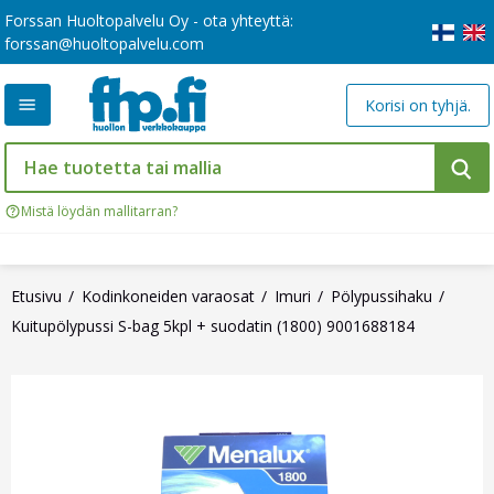
Forssan Huoltopalvelu Oy - ota yhteyttä:
forssan@huoltopalvelu.com
Korisi on tyhjä.
Mistä löydän mallitarran?
Etusivu
Kodinkoneiden varaosat
Imuri
Pölypussihaku
Kuitupölypussi S-bag 5kpl + suodatin (1800) 9001688184