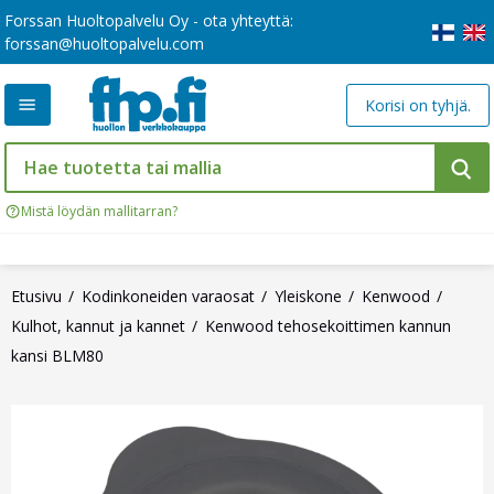
Forssan Huoltopalvelu Oy - ota yhteyttä:
forssan@huoltopalvelu.com
Korisi on tyhjä.
Mistä löydän mallitarran?
Etusivu
Kodinkoneiden varaosat
Yleiskone
Kenwood
Kulhot, kannut ja kannet
Kenwood tehosekoittimen kannun
kansi BLM80