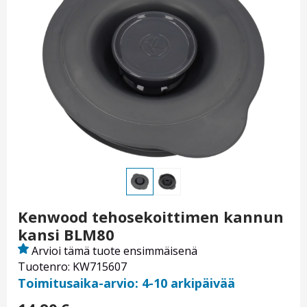
Kenwood tehosekoittimen kannun
kansi BLM80
Arvioi tämä tuote ensimmäisenä
Tuotenro: KW715607
Toimitusaika-arvio: 4-10 arkipäivää