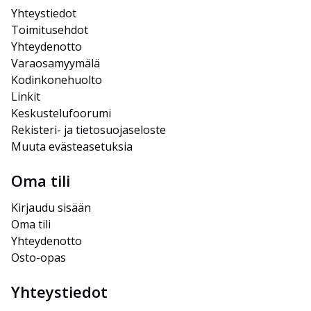
Yhteystiedot
Toimitusehdot
Yhteydenotto
Varaosamyymälä
Kodinkonehuolto
Linkit
Keskustelufoorumi
Rekisteri- ja tietosuojaseloste
Muuta evästeasetuksia
Oma tili
Kirjaudu sisään
Oma tili
Yhteydenotto
Osto-opas
Yhteystiedot