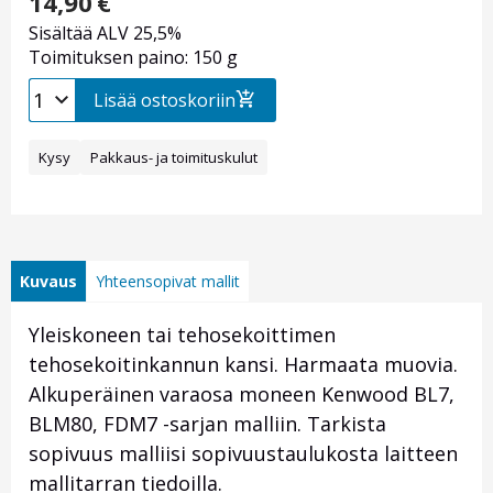
14,90
€
Sisältää ALV 25,5%
Toimituksen paino: 150 g
Lisää ostoskoriin
Kysy
Pakkaus- ja toimituskulut
Kuvaus
Yhteensopivat mallit
Yleiskoneen tai tehosekoittimen
tehosekoitinkannun kansi. Harmaata muovia.
Alkuperäinen varaosa moneen Kenwood BL7,
BLM80, FDM7 -sarjan malliin. Tarkista
sopivuus malliisi sopivuustaulukosta laitteen
mallitarran tiedoilla.