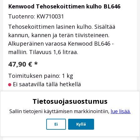
Kenwood Tehosekoittimen kulho BL646
Tuotenro: KW710031
Tehosekoittimen lasinen kulho. Sisältää
kannun, kannen ja terän tiivisteineen.
Alkuperäinen varaosa Kenwood BL646 -
malliin. Tilavuus 1,6 litraa.
47,90
€
*
Toimituksen paino: 1 kg
Ei saatavilla tällä hetkellä
Tietosuojasuostumus
Sallin tietojeni käyttämisen markkinointiin,
lue lisää.
Ei
Kyllä