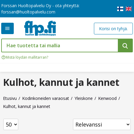
Forssan Huoltopalvelu Oy - ota yhteyttä:
forssan@huoltopalvelu.com
Korisi on tyhjä.
Mistä löydän mallitarran?
Kulhot, kannut ja kannet
Etusivu
Kodinkoneiden varaosat
Yleiskone
Kenwood
Kulhot, kannut ja kannet