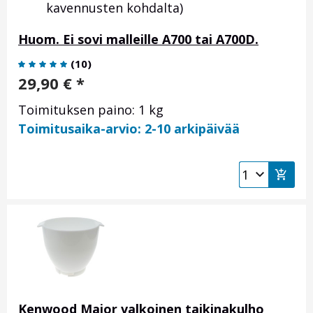
kavennusten kohdalta)
Huom. Ei sovi malleille A700 tai A700D.
(
10
)
29,90
€
*
Toimituksen paino: 1 kg
Toimitusaika-arvio: 2-10 arkipäivää
Kenwood Major valkoinen taikinakulho