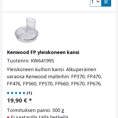
Kenwood FP yleiskoneen kansi
Tuotenro: KW641995
Yleiskoneen kulhon kansi. Alkuperäinen
varaosa Kenwood malleihin: FP370, FP470,
FP476, FP560, FP570, FP660, FP670, FP676.
(
1
)
19,90
€
*
Toimituksen paino: 300 g
Ei saatavilla tällä hetkellä