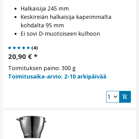
Halkaisija 245 mm
Keskireiän halkaisija kapeimmalta
kohdalta 95 mm
Ei sovi D-muotoiseen kulhoon
(
4
)
20,90
€
*
Toimituksen paino: 300 g
Toimitusaika-arvio: 2-10 arkipäivää