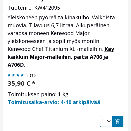
Tuotenro: KW412095
Yleiskoneen pyöreä taikinakulho. Valkoista
muovia. Tilavuus 6,7 litraa. Alkuperäinen
varaosa moneen Kenwood Major
yleiskoneeseen ja sopii myös moniin
Kenwood Chef Titanium XL -malleihin.
Käy
kaikkiin Major-malleihin, paitsi A706 ja
A706D.
(
1
)
35,90
€
*
Toimituksen paino: 1 kg
Toimitusaika-arvio: 4-10 arkipäivää