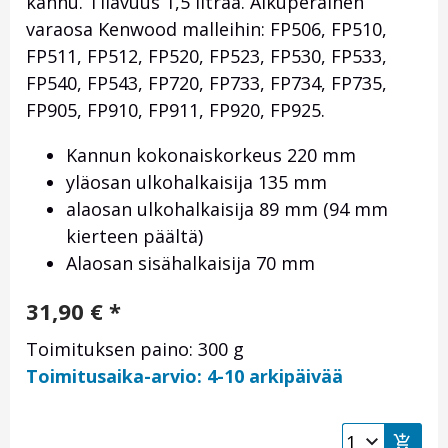
kannu. Tilavuus 1,5 litraa. Alkuperäinen
varaosa Kenwood malleihin: FP506, FP510,
FP511, FP512, FP520, FP523, FP530, FP533,
FP540, FP543, FP720, FP733, FP734, FP735,
FP905, FP910, FP911, FP920, FP925.
Kannun kokonaiskorkeus 220 mm
yläosan ulkohalkaisija 135 mm
alaosan ulkohalkaisija 89 mm (94 mm
kierteen päältä)
Alaosan sisähalkaisija 70 mm
31,90
€
*
Toimituksen paino: 300 g
Toimitusaika-arvio: 4-10 arkipäivää