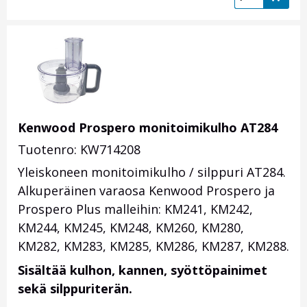
Kenwood Prospero monitoimikulho AT284
Tuotenro: KW714208
Yleiskoneen monitoimikulho / silppuri AT284.
Alkuperäinen varaosa Kenwood Prospero ja
Prospero Plus malleihin: KM241, KM242,
KM244, KM245, KM248, KM260, KM280,
KM282, KM283, KM285, KM286, KM287, KM288.
Sisältää kulhon, kannen, syöttöpainimet
sekä silppuriterän.