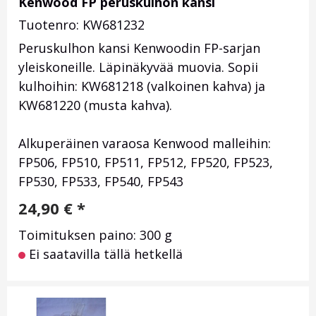
Kenwood FP peruskulhon kansi
Tuotenro: KW681232
Peruskulhon kansi Kenwoodin FP-sarjan
yleiskoneille. Läpinäkyvää muovia. Sopii
kulhoihin: KW681218 (valkoinen kahva) ja
KW681220 (musta kahva).
Alkuperäinen varaosa Kenwood malleihin:
FP506, FP510, FP511, FP512, FP520, FP523,
FP530, FP533, FP540, FP543
24,90
€
*
Toimituksen paino: 300 g
Ei saatavilla tällä hetkellä