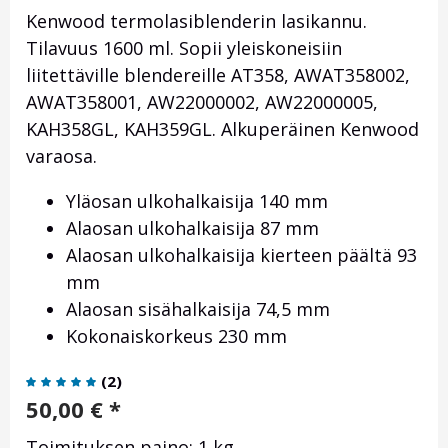
Kenwood termolasiblenderin lasikannu.
Tilavuus 1600 ml. Sopii yleiskoneisiin
liitettäville blendereille AT358, AWAT358002,
AWAT358001, AW22000002, AW22000005,
KAH358GL, KAH359GL. Alkuperäinen Kenwood
varaosa.
Yläosan ulkohalkaisija 140 mm
Alaosan ulkohalkaisija 87 mm
Alaosan ulkohalkaisija kierteen päältä 93
mm
Alaosan sisähalkaisija 74,5 mm
Kokonaiskorkeus 230 mm
(
2
)
50,00
€
*
Toimituksen paino: 1 kg