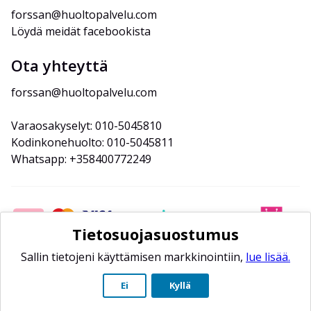
forssan@huoltopalvelu.com
Löydä meidät facebookista
Ota yhteyttä
forssan@huoltopalvelu.com
Varaosakyselyt: 010-5045810
Kodinkonehuolto: 010-5045811
Whatsapp: +358400772249
Tietosuojasuostumus
Sallin tietojeni käyttämisen markkinointiin,
lue lisää.
Ei
Kyllä