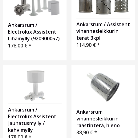
Ankarsrum / Assistent
Ankarsrum /
vihannesleikkurin
Electrolux Assistent
terät 3kpl
Lihamylly (920900057)
114,90
€
*
178,00
€
*
Ankarsrum /
Ankarsrum
Electrolux Assistent
vihannesleikkurin
jauhatusmylly /
raastinterä, hieno
kahvimylly
38,90
€
*
178,00
€
*