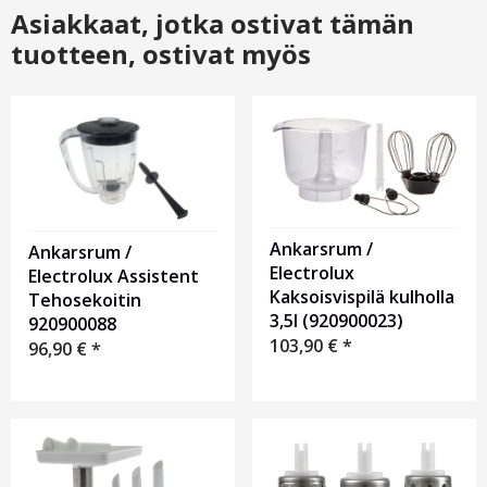
Asiakkaat, jotka ostivat tämän
tuotteen, ostivat myös
Ankarsrum /
Ankarsrum /
Electrolux
Electrolux Assistent
Kaksoisvispilä kulholla
Tehosekoitin
3,5l (920900023)
920900088
103,90
€
*
96,90
€
*