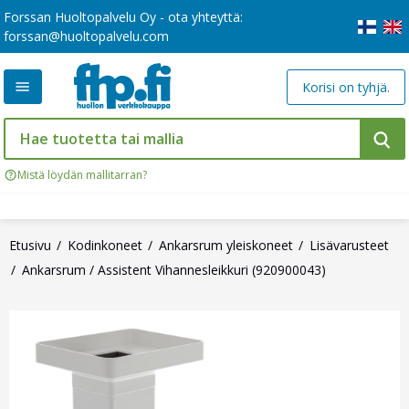
Forssan Huoltopalvelu Oy - ota yhteyttä:
forssan@huoltopalvelu.com
Korisi on tyhjä.
Mistä löydän mallitarran?
Etusivu
Kodinkoneet
Ankarsrum yleiskoneet
Lisävarusteet
Ankarsrum / Assistent Vihannesleikkuri (920900043)