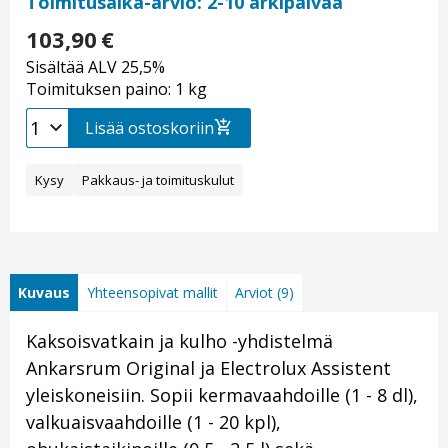
Toimitusaika-arvio: 2-10 arkipäivää
103,90
€
Sisältää ALV 25,5%
Toimituksen paino: 1 kg
Lisää ostoskoriin
Kysy
Pakkaus- ja toimituskulut
Kuvaus
Yhteensopivat mallit
Arviot (9)
Kaksoisvatkain ja kulho -yhdistelmä
Ankarsrum Original ja Electrolux Assistent
yleiskoneisiin. Sopii kermavaahdoille (1 - 8 dl),
valkuaisvaahdoille (1 - 20 kpl),