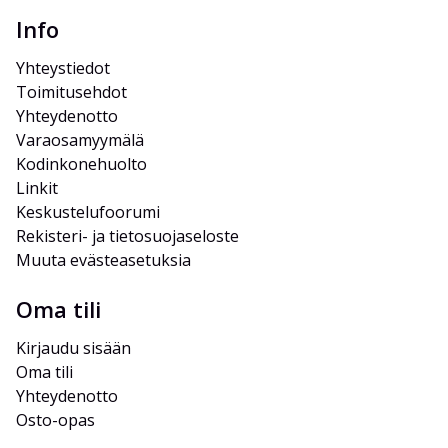
Info
Yhteystiedot
Toimitusehdot
Yhteydenotto
Varaosamyymälä
Kodinkonehuolto
Linkit
Keskustelufoorumi
Rekisteri- ja tietosuojaseloste
Muuta evästeasetuksia
Oma tili
Kirjaudu sisään
Oma tili
Yhteydenotto
Osto-opas