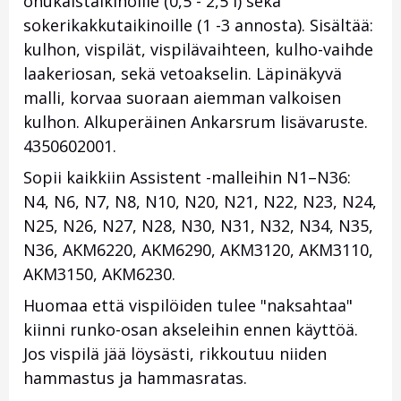
ohukaistaikinoille (0,5 - 2,5 l) sekä
sokerikakkutaikinoille (1 -3 annosta). Sisältää:
kulhon, vispilät, vispilävaihteen, kulho-vaihde
laakeriosan, sekä vetoakselin. Läpinäkyvä
malli, korvaa suoraan aiemman valkoisen
kulhon. Alkuperäinen Ankarsrum lisävaruste.
4350602001.
Sopii kaikkiin Assistent -malleihin N1–N36:
N4, N6, N7, N8, N10, N20, N21, N22, N23, N24,
N25, N26, N27, N28, N30, N31, N32, N34, N35,
N36, AKM6220, AKM6290, AKM3120, AKM3110,
AKM3150, AKM6230.
Huomaa että vispilöiden tulee "naksahtaa"
kiinni runko-osan akseleihin ennen käyttöä.
Jos vispilä jää löysästi, rikkoutuu niiden
hammastus ja hammasratas.