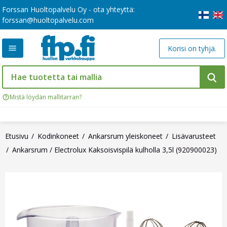
Forssan Huoltopalvelu Oy - ota yhteyttä:
forssan@huoltopalvelu.com
Korisi on tyhjä.
Mistä löydän mallitarran?
Etusivu
Kodinkoneet
Ankarsrum yleiskoneet
Lisävarusteet
Ankarsrum / Electrolux Kaksoisvispilä kulholla 3,5l (920900023)