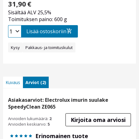
31,90
€
Sisältää ALV 25,5%
Toimituksen paino: 600 g
Lisää ostoskoriin
Kysy
Pakkaus- ja toimituskulut
Kuvaus
Arviot (2)
Asiakasarviot: Electrolux imurin suulake
SpeedyClean ZE065
Arvioiden lukumäärä:
2
Kirjoita oma arviosi
Arvioiden keskiarvo:
5
Erinomainen tuote