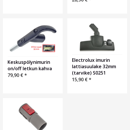
Electrolux imurin
Keskuspölynimurin
lattiasuulake 32mm
on/off letkun kahva
(tarvike) S0251
79,90
€
*
15,90
€
*