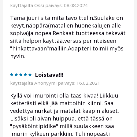
käyttäjältä
Ossi
päiväys: 08.08.2024
Tämä juuri sitä mitä tavoittelin.Suulake on
kevyt,näppärä(matalien huonekalujen alle
sopiva)ja nopea.Renkaat tuotteessa tekevät
siitä helpon käyttää,versus perinteiseen
"hinkattavaan"malliin.Adapteri toimii myös
hyvin.
Loistava!!!
käyttäjältä
Anonyymi
päiväys: 16.02.2021
Kyllä voi imurointi olla taas kivaa! Liikkuu
ketterästi eikä jää mattoihin kiinni. Saa
vedettyä nurkat ja matalat kaapin aluset.
Lisäksi oli aivan huippua, että tässä on
"pysäköintipidike" millä suulakkeen saa
imurin kylkeen parkkiin. Tuli nopeasti