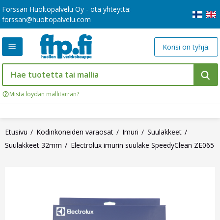
Forssan Huoltopalvelu Oy - ota yhteyttä:
forssan@huoltopalvelu.com
Korisi on tyhjä.
Mistä löydän mallitarran?
Etusivu
Kodinkoneiden varaosat
Imuri
Suulakkeet
Suulakkeet 32mm
Electrolux imurin suulake SpeedyClean ZE065