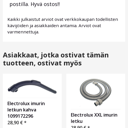
postilla. Hyvä ostos!!
Kaikki julkaistut arviot ovat verkkokaupan todellisten
kävijöiden ja asiakkaiden antamia. Arviot ovat
varmennettuja.
Asiakkaat, jotka ostivat tämän
tuotteen, ostivat myös
Electrolux imurin
letkun kahva
Electrolux XXL imurin
1099172296
letku
28,90
€
*
28,90
€
*