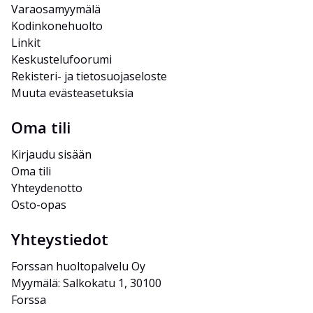
Varaosamyymälä
Kodinkonehuolto
Linkit
Keskustelufoorumi
Rekisteri- ja tietosuojaseloste
Muuta evästeasetuksia
Oma tili
Kirjaudu sisään
Oma tili
Yhteydenotto
Osto-opas
Yhteystiedot
Forssan huoltopalvelu Oy
Myymälä: Salkokatu 1, 30100 
Forssa