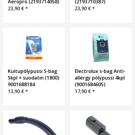
Aeropro (2193714058)
(2193710387)
23,90
€
*
23,90
€
*
Kuitupölypussi S-bag
Electrolux s-bag Anti-
5kpl + suodatin (1800)
allergy pölypussi 4kpl
9001688184
(9001684605)
13,90
€
*
17,90
€
*