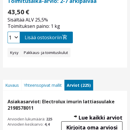
Toimitusaika-arvio: 2-7 arkipäivää
43,50
€
Sisältää ALV 25,5%
Toimituksen paino: 1 kg
Lisää ostoskoriin
Kysy
Pakkaus- ja toimituskulut
Kuvaus
Yhteensopivat mallit
Arviot (225)
Asiakasarviot: Electrolux imurin lattiasuulake
2198578011
Lue kaikki arviot
Arvioiden lukumäärä:
225
Arvioiden keskiarvo:
4,4
Kirjoita oma arviosi