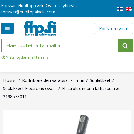
Forssan Huoltopalvelu Oy - ota yhteyttä:
forssan@huoltopalvelu.com
Korisi on tyhjä.
Mistä löydän mallitarran?
Etusivu
Kodinkoneiden varaosat
Imuri
Suulakkeet
Suulakkeet Electrolux ovaali
Electrolux imurin lattiasuulake
2198578011