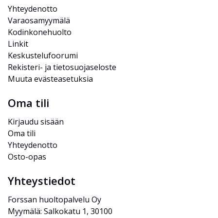
Yhteydenotto
Varaosamyymälä
Kodinkonehuolto
Linkit
Keskustelufoorumi
Rekisteri- ja tietosuojaseloste
Muuta evästeasetuksia
Oma tili
Kirjaudu sisään
Oma tili
Yhteydenotto
Osto-opas
Yhteystiedot
Forssan huoltopalvelu Oy
Myymälä: Salkokatu 1, 30100 