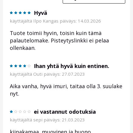
Hyvä
käyttäjältä
Ilpo Kangas
päiväys: 14.03.2026
Tuote toimii hyvin, toisin kuin tämä
palautelomake. Pisteytyslinkki ei pelaa
ollenkaan.
Ihan yhtä hyvä kuin entinen.
käyttäjältä
Outi
päiväys: 27.07.2023
Aika vanha, hyvä imuri, taitaa olla 3. suulake
nyt.
ei vastannut odotuksia
käyttäjältä
sepi
päiväys: 21.03.2023
kiinakamaa, muovinen ja huono