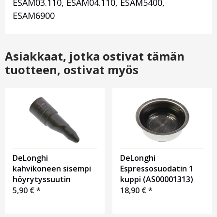
ESAM03.110, ESAM04.110, ESAM5400,
ESAM6900
Asiakkaat, jotka ostivat tämän
tuotteen, ostivat myös
DeLonghi
DeLonghi
kahvikoneen sisempi
Espressosuodatin 1
höyrytyssuutin
kuppi (AS00001313)
5,90
€
*
18,90
€
*