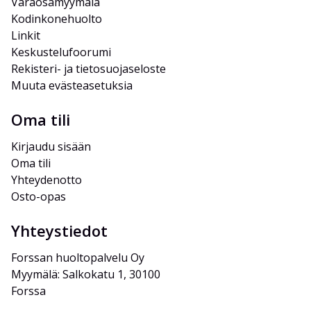
Varaosamyymälä
Kodinkonehuolto
Linkit
Keskustelufoorumi
Rekisteri- ja tietosuojaseloste
Muuta evästeasetuksia
Oma tili
Kirjaudu sisään
Oma tili
Yhteydenotto
Osto-opas
Yhteystiedot
Forssan huoltopalvelu Oy
Myymälä: Salkokatu 1, 30100 
Forssa