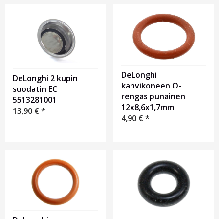
DeLonghi
DeLonghi 2 kupin
kahvikoneen O-
suodatin EC
rengas punainen
5513281001
12х8,6х1,7mm
13,90
€
*
4,90
€
*