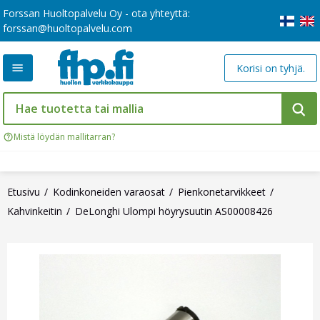
Forssan Huoltopalvelu Oy - ota yhteyttä:
forssan@huoltopalvelu.com
Korisi on tyhjä.
Mistä löydän mallitarran?
Etusivu
Kodinkoneiden varaosat
Pienkonetarvikkeet
Kahvinkeitin
DeLonghi Ulompi höyrysuutin AS00008426