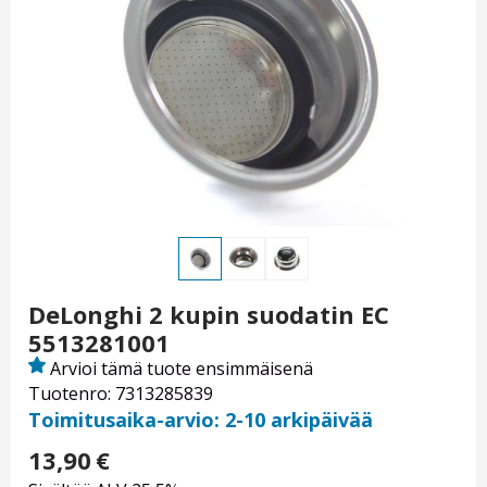
DeLonghi 2 kupin suodatin EC
5513281001
Arvioi tämä tuote ensimmäisenä
Tuotenro: 7313285839
Toimitusaika-arvio: 2-10 arkipäivää
13,90
€