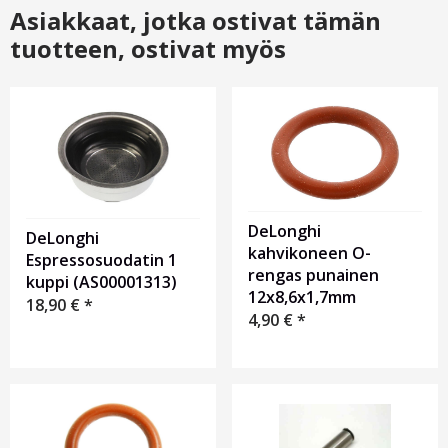
Asiakkaat, jotka ostivat tämän
tuotteen, ostivat myös
DeLonghi
DeLonghi
kahvikoneen O-
Espressosuodatin 1
rengas punainen
kuppi (AS00001313)
12х8,6х1,7mm
18,90
€
*
4,90
€
*