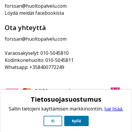
forssan@huoltopalvelu.com
Löydä meidät facebookista
Ota yhteyttä
forssan@huoltopalvelu.com
Varaosakyselyt: 010-5045810
Kodinkonehuolto: 010-5045811
Whatsapp: +358400772249
Tietosuojasuostumus
Sallin tietojeni käyttämisen markkinointiin,
lue lisää.
Ei
Kyllä