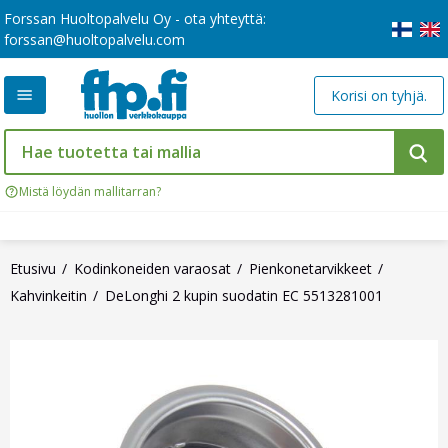
Forssan Huoltopalvelu Oy - ota yhteyttä:
forssan@huoltopalvelu.com
Korisi on tyhjä.
Mistä löydän mallitarran?
Etusivu
Kodinkoneiden varaosat
Pienkonetarvikkeet
Kahvinkeitin
DeLonghi 2 kupin suodatin EC 5513281001