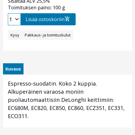
Sisältää ALV 25,5%
Toimituksen paino: 100 g
Lisää ostoskoriin
Kysy
Pakkaus- ja toimituskulut
Kuvaus
Espresso-suodatin. Koko 2 kuppia.
Alkuperäinen varaosa moniin
puoliautomaattisiin DeLonghi keittimiin:
EC680M, EC820, EC850, EC860, ECZ351, EC331,
ECO311.