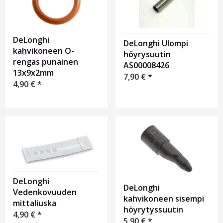
DeLonghi
DeLonghi Ulompi
kahvikoneen O-
höyrysuutin
rengas punainen
AS00008426
13х9х2mm
7,90
€
*
4,90
€
*
DeLonghi
DeLonghi
Vedenkovuuden
kahvikoneen sisempi
mittaliuska
höyrytyssuutin
4,90
€
*
5,90
€
*