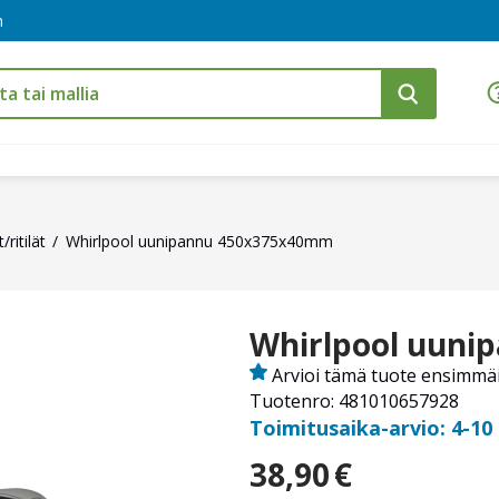
m
/ritilät
Whirlpool uunipannu 450x375x40mm
Whirlpool uun
Arvioi tämä tuote ensimmä
Tuotenro: 481010657928
Toimitusaika-arvio: 4-10
38,90
€