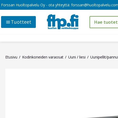
Forssan Huoltopalvelu Oy - ota yhteyttä:
forssan@huoltopalvelu.co
Tuotteet
Etusivu
Kodinkoneiden varaosat
Uuni / liesi
Uunipellit/pannut