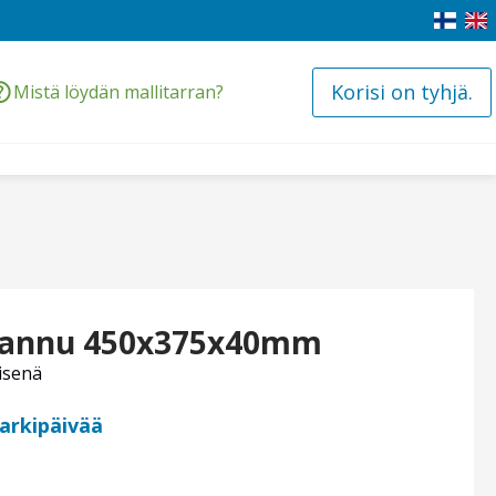
Korisi on tyhjä.
Mistä löydän mallitarran?
ipannu 450x375x40mm
isenä
 arkipäivää