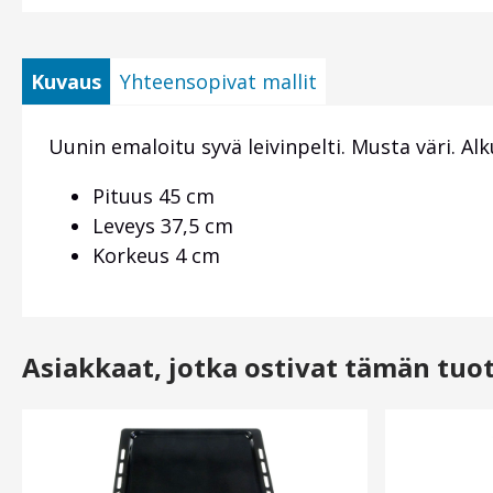
Kuvaus
Yhteensopivat mallit
Uunin emaloitu syvä leivinpelti. Musta väri. A
Pituus 45 cm
Leveys 37,5 cm
Korkeus 4 cm
Asiakkaat, jotka ostivat tämän tuo