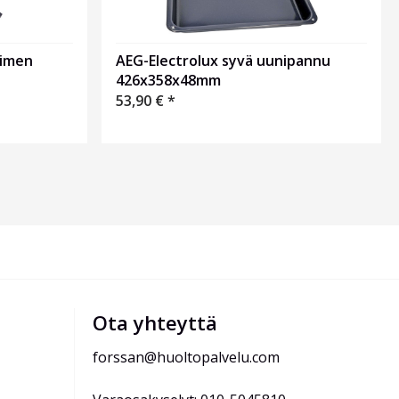
timen
AEG-Electrolux syvä uunipannu
426x358x48mm
53,90
€
*
Ota yhteyttä
forssan@huoltopalvelu.com