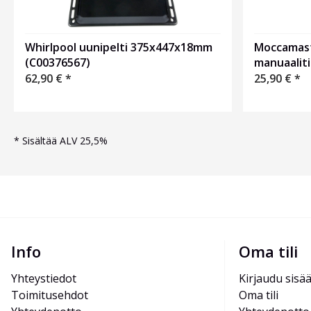
Whirlpool uunipelti 375x447x18mm
Moccamast
(C00376567)
manuaalit
62,90
€
*
25,90
€
*
*
Sisältää ALV 25,5%
Info
Oma tili
Yhteystiedot
Kirjaudu sisä
Toimitusehdot
Oma tili