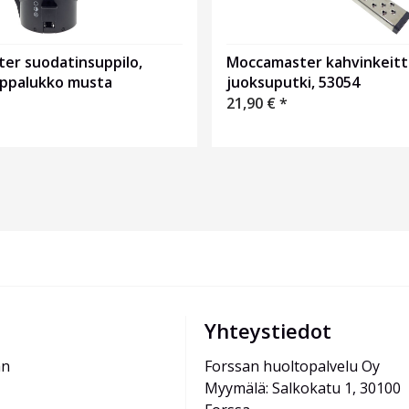
er suodatinsuppilo,
Moccamaster kahvinkeit
ippalukko musta
juoksuputki, 53054
21,90
€
*
Yhteystiedot
än
Forssan huoltopalvelu Oy
Myymälä: Salkokatu 1, 30100 