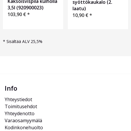
Kaksoisvispilä kulholla
syöttökaukalo (2.
3,5l (920900023)
laatu)
103,90
€
*
10,90
€
*
*
Sisältää ALV 25,5%
Info
Yhteystiedot
Toimitusehdot
Yhteydenotto
Varaosamyymälä
Kodinkonehuolto