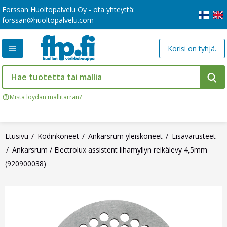
Forssan Huoltopalvelu Oy - ota yhteyttä:
forssan@huoltopalvelu.com
Korisi on tyhjä.
Mistä löydän mallitarran?
Etusivu
Kodinkoneet
Ankarsrum yleiskoneet
Lisävarusteet
Ankarsrum / Electrolux assistent lihamyllyn reikälevy 4,5mm
(920900038)