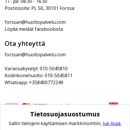
Ti - pe: 08:30 - 16:30
Postiosoite: PL 50, 30101 Forssa
forssan@huoltopalvelu.com
Löydä meidät facebookista
Ota yhteyttä
forssan@huoltopalvelu.com
Varaosakyselyt: 010-5045810
Kodinkonehuolto: 010-5045811
Whatsapp: +358400772249
Tietosuojasuostumus
Sallin tietojeni käyttämisen markkinointiin,
lue lisää.