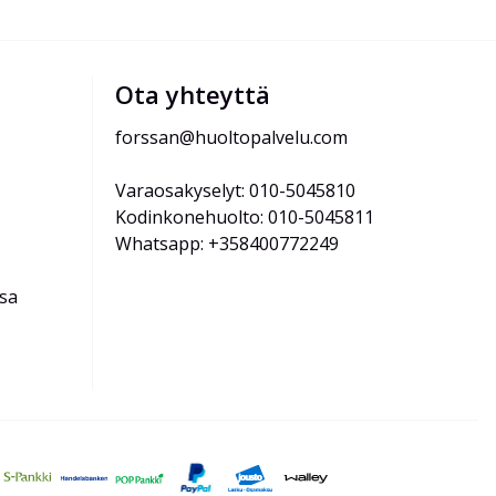
Ota yhteyttä
forssan@huoltopalvelu.com
Varaosakyselyt: 010-5045810
Kodinkonehuolto: 010-5045811
Whatsapp: +358400772249
ssa