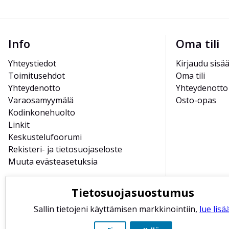
Info
Oma tili
Yhteystiedot
Kirjaudu sisä
Toimitusehdot
Oma tili
Yhteydenotto
Yhteydenotto
Varaosamyymälä
Osto-opas
Kodinkonehuolto
Linkit
Keskustelufoorumi
Rekisteri- ja tietosuojaseloste
Muuta evästeasetuksia
Tietosuojasuostumus
Sallin tietojeni käyttämisen markkinointiin,
lue lisää