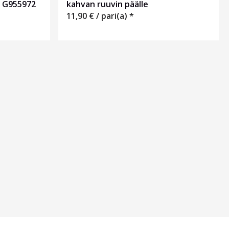
 G955972
kahvan ruuvin päälle
11,90
€
/ pari(a) *