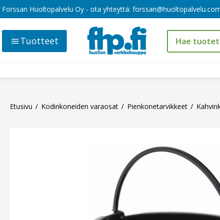
Forssan Huoltopalvelu Oy - ota yhteyttä:
forssan@huoltopalvelu.co
Tuotteet
Etusivu
Kodinkoneiden varaosat
Pienkonetarvikkeet
Kahvink