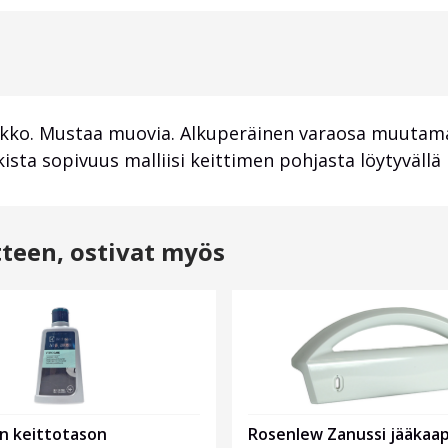
ukko. Mustaa muovia. Alkuperäinen varaosa muutama
rkista sopivuus malliisi keittimen pohjasta löytyvä
tteen, ostivat myös
Rosenlew Zanussi jääkaap
n keittotason