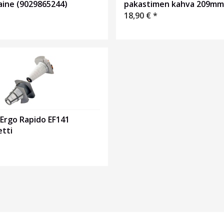
pakastimen kahva 209mm
aine (9029865244)
18,90
€
*
 Ergo Rapido EF141
etti