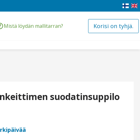
Korisi on tyhjä.
Mistä löydän mallitarran?
inkeittimen suodatinsuppilo
arkipäivää