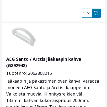
AEG Santo / Arctis jääkaapin kahva
(G892948)
Tuotenro: 2062808015
Jääkaapin ja pakastimen oven kahva. Varaosa
moneen AEG Santo ja Arctis -kaappeihin.
Valkoista muovia. Kiinnitysreikien väli
133mm, kahvan kokonaispituus 200mm,
suurin leveys 88mm. Tarkista sopivuus