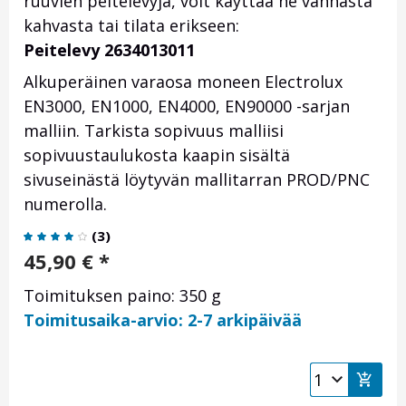
ruuvien peitelevyjä, voit käyttää ne vanhasta
kahvasta tai tilata erikseen:
Peitelevy 2634013011
Alkuperäinen varaosa moneen Electrolux
EN3000, EN1000, EN4000, EN90000 -sarjan
malliin. Tarkista sopivuus malliisi
sopivuustaulukosta kaapin sisältä
sivuseinästä löytyvän mallitarran PROD/PNC
numerolla.
(
3
)
45,90
€
*
Toimituksen paino: 350 g
Toimitusaika-arvio: 2-7 arkipäivää