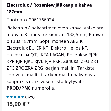
Electrolux / Rosenlew jääkaapin kahva
187mm
Tuotenro: 2061766024
Jääkaapin / pakastimen oven kahva. Valkoista
muovia. Kiinnitysreikien väli 132,5mm, Kahvan
pituus 187mm. Sopii moneen AEG KT,
Electrolux EU ER KT, Elektro Helios KF,
Husqvarna QT, IKEA LAGAN, Rosenlew RJPK
RPP RJP RJKL RJVL RJV RKP, Zanussi ZFU ZRT
ZFC ZRC ZRA ZRG -sarjan malliin. Tarkista
sopivuus malliisi tarkemmasta näkymästä
kaapin sisältä sivuseinästä löytyvällä
PROD/PNC
numerolla.
(
329
)
15,90
€
*