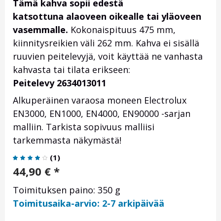
Tämä kahva sopii edestä
katsottuna alaoveen oikealle tai yläoveen
vasemmalle.
Kokonaispituus 475 mm,
kiinnitysreikien väli 262 mm. Kahva ei sisällä
ruuvien peitelevyjä, voit käyttää ne vanhasta
kahvasta tai tilata erikseen:
Peitelevy 2634013011
Alkuperäinen varaosa moneen Electrolux
EN3000, EN1000, EN4000, EN90000 -sarjan
malliin. Tarkista sopivuus malliisi
tarkemmasta näkymästä!
(
1
)
44,90
€
*
Toimituksen paino: 350 g
Toimitusaika-arvio: 2-7 arkipäivää