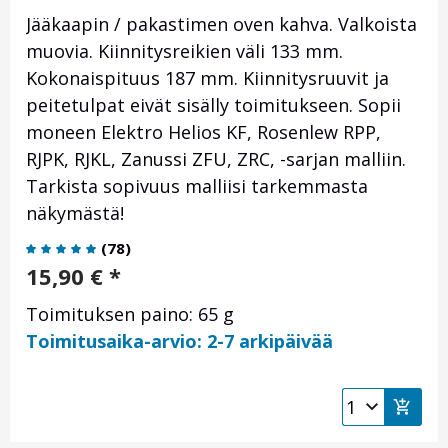
Jääkaapin / pakastimen oven kahva. Valkoista
muovia. Kiinnitysreikien väli 133 mm.
Kokonaispituus 187 mm. Kiinnitysruuvit ja
peitetulpat eivät sisälly toimitukseen. Sopii
moneen Elektro Helios KF, Rosenlew RPP,
RJPK, RJKL, Zanussi ZFU, ZRC, -sarjan malliin.
Tarkista sopivuus malliisi tarkemmasta
näkymästä!
(
78
)
15,90
€
*
Toimituksen paino: 65 g
Toimitusaika-arvio: 2-7 arkipäivää