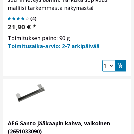
malliisi tarkemmasta näkymästä!
(
4
)
21,90
€
*
Toimituksen paino: 90 g
Toimitusaika-arvio: 2-7 arkipäivää
AEG Santo jääkaapin kahva, valkoinen
(2651033090)