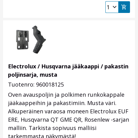
Electrolux / Husqvarna jääkaappi / pakastin
poljinsarja, musta
Tuotenro: 960018125
Oven avauspoljin ja polkimen runkokappale
jääkaappeihin ja pakastimiin. Musta väri.
Alkuperäinen varaosa moneen Electrolux EUF
ERE, Husqvarna QT GME QR, Rosenlew -sarjan
malliin. Tarkista sopivuus malliisi
tarkemmasta näkymästä!