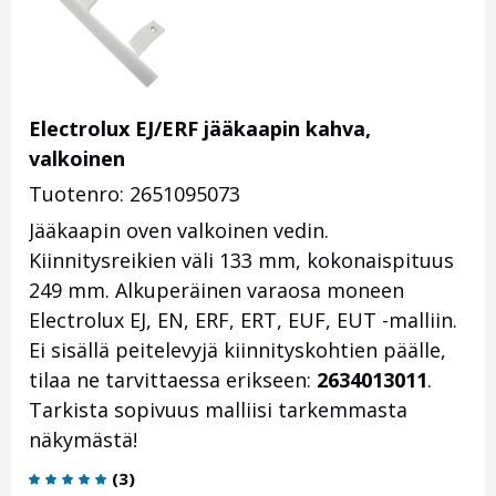
Electrolux EJ/ERF jääkaapin kahva,
valkoinen
Tuotenro: 2651095073
Jääkaapin oven valkoinen vedin.
Kiinnitysreikien väli 133 mm, kokonaispituus
249 mm. Alkuperäinen varaosa moneen
Electrolux EJ, EN, ERF, ERT, EUF, EUT -malliin.
Ei sisällä peitelevyjä kiinnityskohtien päälle,
tilaa ne tarvittaessa erikseen:
2634013011
.
Tarkista sopivuus malliisi tarkemmasta
näkymästä!
(
3
)