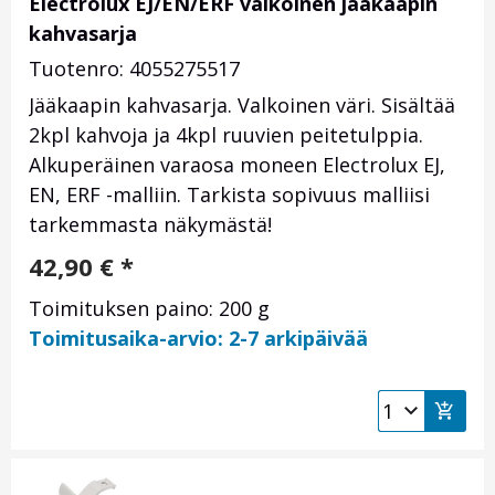
Electrolux EJ/EN/ERF valkoinen jääkaapin
kahvasarja
Tuotenro: 4055275517
Jääkaapin kahvasarja. Valkoinen väri. Sisältää
2kpl kahvoja ja 4kpl ruuvien peitetulppia.
Alkuperäinen varaosa moneen Electrolux EJ,
EN, ERF -malliin. Tarkista sopivuus malliisi
tarkemmasta näkymästä!
42,90
€
*
Toimituksen paino: 200 g
Toimitusaika-arvio: 2-7 arkipäivää