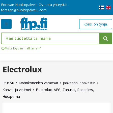
Forssan Huoltopalvelu Oy - ota yhteyttä:
forssan@huoltopalvelu.com
Korisi on tyhjä.
Mistä löydän mallitarran?
Electrolux
Etusivu
Kodinkoneiden varaosat
Jääkaappi / pakastin
Kahvat ja vetimet
Electrolux, AEG, Zanussi, Rosenlew,
Husqvarna