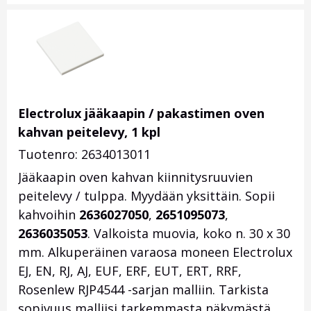
Electrolux jääkaapin / pakastimen oven
kahvan peitelevy, 1 kpl
Tuotenro: 2634013011
Jääkaapin oven kahvan kiinnitysruuvien
peitelevy / tulppa. Myydään yksittäin. Sopii
kahvoihin
2636027050
,
2651095073
,
2636035053
. Valkoista muovia, koko n. 30 x 30
mm. Alkuperäinen varaosa moneen Electrolux
EJ, EN, RJ, AJ, EUF, ERF, EUT, ERT, RRF,
Rosenlew RJP4544 -sarjan malliin. Tarkista
sopivuus malliisi tarkemmasta näkymästä.