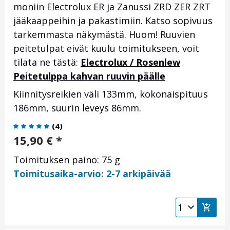
moniin Electrolux ER ja Zanussi ZRD ZER ZRT
jääkaappeihin ja pakastimiin. Katso sopivuus
tarkemmasta näkymästä. Huom! Ruuvien
peitetulpat eivät kuulu toimitukseen, voit
tilata ne tästä:
Electrolux / Rosenlew
Peitetulppa kahvan ruuvin päälle
Kiinnitysreikien väli 133mm, kokonaispituus
186mm, suurin leveys 86mm.
(
4
)
15,90
€
*
Toimituksen paino: 75 g
Toimitusaika-arvio: 2-7 arkipäivää