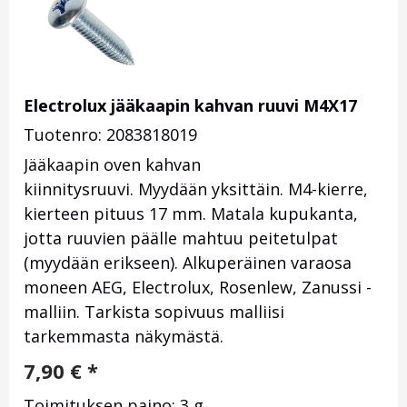
Electrolux jääkaapin kahvan ruuvi M4X17
Tuotenro: 2083818019
Jääkaapin oven kahvan
kiinnitysruuvi. Myydään yksittäin. M4-kierre,
kierteen pituus 17 mm. Matala kupukanta,
jotta ruuvien päälle mahtuu peitetulpat
(myydään erikseen). Alkuperäinen varaosa
moneen AEG, Electrolux, Rosenlew, Zanussi -
malliin. Tarkista sopivuus malliisi
tarkemmasta näkymästä.
7,90
€
*
Toimituksen paino: 3 g