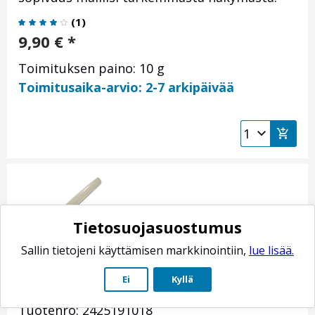
(
1
)
9,90
€
*
Toimituksen paino: 10 g
Toimitusaika-arvio: 2-7 arkipäivää
Tietosuojasuostumus
Sallin tietojeni käyttämisen markkinointiin,
lue lisää.
Electrolux jääkaapin / pakastimen oven
Ei
Kyllä
lista
Tuotenro: 2425191018