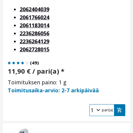
2062404039
2061766024
2061183014
2236286056
2236264129
2062728015
(
49
)
11,90
€
/ pari(a) *
Toimituksen paino: 1 g
Toimitusaika-arvio: 2-7 arkipäivää
pari(a)