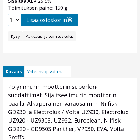
Sisältää ALV 25,5%
Toimituksen paino: 150 g
Lisää ostoskoriin
Kysy
Pakkaus- ja toimituskulut
Kuvaus
Yhteensopivat mallit
Pölynimurin moottorin superlon-
suodattimet. Sijaitsee imurin moottorin
päällä. Alkuperäinen varaosa mm. Nilfisk
GD930 ja Electrolux / Volta UZ930, Electrolux
UZ920 - UZ930S, UZ932, Euroclean, Nilfisk
GD920 - GD930S Panther, VP930, EVA, Volta
Proffs.