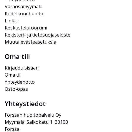
Varaosamyymälä
Kodinkonehuolto
Linkit
Keskustelufoorumi
Rekisteri- ja tietosuojaseloste
Muuta evästeasetuksia
Oma tili
Kirjaudu sisään
Oma tili
Yhteydenotto
Osto-opas
Yhteystiedot
Forssan huoltopalvelu Oy
Myymälä: Salkokatu 1, 30100 
Forssa