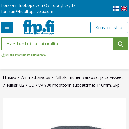
Forssan Huoltopalvelu Oy - ota yhteyttä:
forssan@huoltopalvelu.com
Korisi on tyhjä.
Mistä löydän mallitarran?
Etusivu
Ammattisiivous
Nilfisk imurien varaosat ja tarvikkeet
Nilfisk UZ / GD / VP 930 moottorin suodattimet 110mm, 3kpl