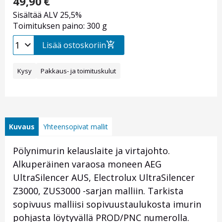
49,90
€
Sisältää ALV 25,5%
Toimituksen paino: 300 g
Lisää ostoskoriin
Kysy
Pakkaus- ja toimituskulut
Kuvaus
Yhteensopivat mallit
Pölynimurin kelauslaite ja virtajohto.
Alkuperäinen varaosa moneen AEG
UltraSilencer AUS, Electrolux UltraSilencer
Z3000, ZUS3000 -sarjan malliin. Tarkista
sopivuus malliisi sopivuustaulukosta imurin
pohjasta löytyvällä PROD/PNC numerolla.