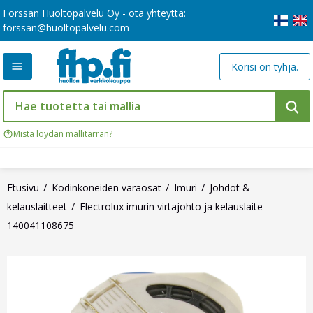
Forssan Huoltopalvelu Oy - ota yhteyttä:
forssan@huoltopalvelu.com
Korisi on tyhjä.
Mistä löydän mallitarran?
Etusivu
Kodinkoneiden varaosat
Imuri
Johdot &
kelauslaitteet
Electrolux imurin virtajohto ja kelauslaite
140041108675