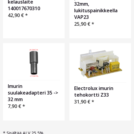
kelauslaite
32mm,
140017670310
lukituspainikkeella
42,90
€
*
VAP23
25,90
€
*
Imurin
Electrolux imurin
suulakeadapteri 35 ->
tehokortti Z33
32 mm
31,90
€
*
7,90
€
*
*
Sisältää ALV 25,5%