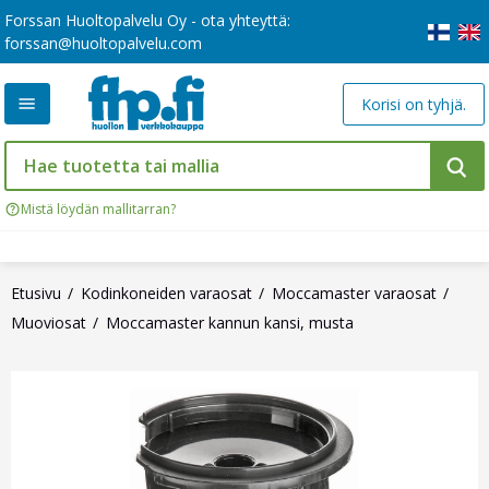
Forssan Huoltopalvelu Oy - ota yhteyttä:
forssan@huoltopalvelu.com
Korisi on tyhjä.
Mistä löydän mallitarran?
Etusivu
Kodinkoneiden varaosat
Moccamaster varaosat
Muoviosat
Moccamaster kannun kansi, musta