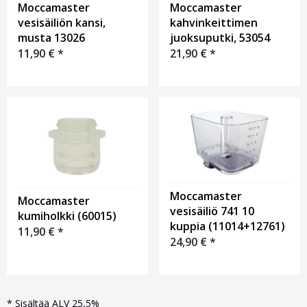
Moccamaster
Moccamaster
vesisäiliön kansi,
kahvinkeittimen
musta 13026
juoksuputki, 53054
11,90
€
*
21,90
€
*
Moccamaster
Moccamaster
vesisäiliö 741 10
kumiholkki (60015)
kuppia (11014+12761)
11,90
€
*
24,90
€
*
*
Sisältää ALV 25,5%