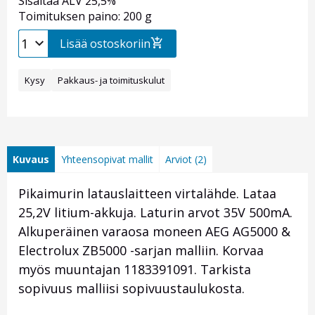
Sisältää ALV 25,5%
Toimituksen paino: 200 g
Lisää ostoskoriin
Kysy
Pakkaus- ja toimituskulut
Kuvaus
Yhteensopivat mallit
Arviot (2)
Pikaimurin latauslaitteen virtalähde. Lataa
25,2V litium-akkuja. Laturin arvot 35V 500mA.
Alkuperäinen varaosa moneen AEG AG5000 &
Electrolux ZB5000 -sarjan malliin. Korvaa
myös muuntajan 1183391091. Tarkista
sopivuus malliisi sopivuustaulukosta.