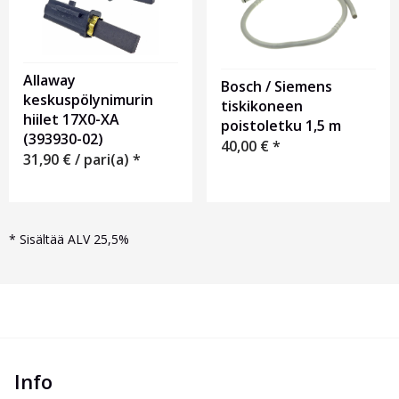
Allaway
Bosch / Siemens
keskuspölynimurin
tiskikoneen
hiilet 17X0-XA
poistoletku 1,5 m
(393930-02)
40,00
€
*
31,90
€
/ pari(a) *
*
Sisältää ALV 25,5%
Info