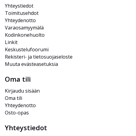
Yhteystiedot
Toimitusehdot
Yhteydenotto
Varaosamyymälä
Kodinkonehuolto
Linkit
Keskustelufoorumi
Rekisteri- ja tietosuojaseloste
Muuta evästeasetuksia
Oma tili
Kirjaudu sisään
Oma tili
Yhteydenotto
Osto-opas
Yhteystiedot