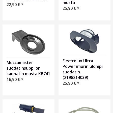
musta
22,90
€
*
25,90
€
*
Electrolux Ultra
Moccamaster
Power imurin ulompi
suodatinsuppilon
suodatin
kannatin musta KB741
(2198214039)
16,90
€
*
25,90
€
*