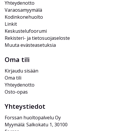
Yhteydenotto
Varaosamyymälä
Kodinkonehuolto
Linkit
Keskustelufoorumi
Rekisteri- ja tietosuojaseloste
Muuta evästeasetuksia
Oma tili
Kirjaudu sisään
Oma tili
Yhteydenotto
Osto-opas
Yhteystiedot
Forssan huoltopalvelu Oy
Myymälä: Salkokatu 1, 30100 