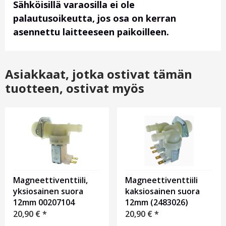
Sähköisillä varaosilla ei ole
palautusoikeutta, jos osa on kerran
asennettu laitteeseen paikoilleen.
Asiakkaat, jotka ostivat tämän
tuotteen, ostivat myös
Magneettiventtiili,
Magneettiventtiili
yksiosainen suora
kaksiosainen suora
12mm 00207104
12mm (2483026)
20,90
€
*
20,90
€
*