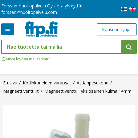
Forssan Huoltopalvelu Oy - ota yhteyttä:
forssan@huoltopalvelu.com
Korisi on tyhjä.
Mistä löydän mallitarran?
Etusivu
Kodinkoneiden varaosat
Astianpesukone
Magneettiventtiilit
Magneettiventtiili, yksiosainen kulma 14mm