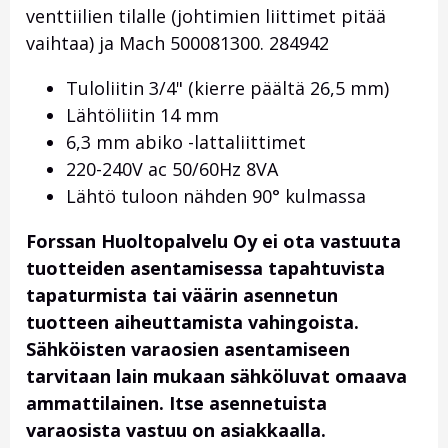
venttiilien tilalle (johtimien liittimet pitää
vaihtaa) ja Mach 500081300. 284942
Tuloliitin 3/4" (kierre päältä 26,5 mm)
Lähtöliitin 14 mm
6,3 mm abiko -lattaliittimet
220-240V ac 50/60Hz 8VA
Lähtö tuloon nähden 90° kulmassa
Forssan Huoltopalvelu Oy ei ota vastuuta
tuotteiden asentamisessa tapahtuvista
tapaturmista tai väärin asennetun
tuotteen aiheuttamista vahingoista.
Sähköisten varaosien asentamiseen
tarvitaan lain mukaan sähköluvat omaava
ammattilainen. Itse asennetuista
varaosista vastuu on asiakkaalla.