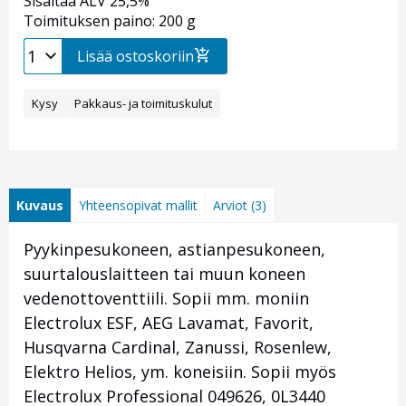
Sisältää ALV 25,5%
Toimituksen paino: 200 g
Lisää ostoskoriin
Kysy
Pakkaus- ja toimituskulut
Kuvaus
Yhteensopivat mallit
Arviot (3)
Pyykinpesukoneen, astianpesukoneen,
suurtalouslaitteen tai muun koneen
vedenottoventtiili. Sopii mm. moniin
Electrolux ESF, AEG Lavamat, Favorit,
Husqvarna Cardinal, Zanussi, Rosenlew,
Elektro Helios, ym. koneisiin. Sopii myös
Electrolux Professional 049626, 0L3440