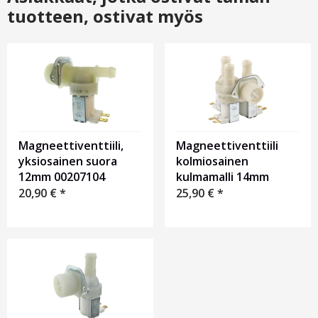
tuotteen, ostivat myös
Magneettiventtiili,
Magneettiventtiili
yksiosainen suora
kolmiosainen
12mm 00207104
kulmamalli 14mm
20,90
€
*
25,90
€
*