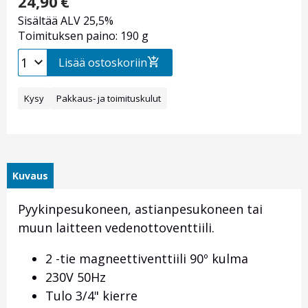
24,90
€
Sisältää ALV 25,5%
Toimituksen paino: 190 g
Lisää ostoskoriin
Kysy
Pakkaus- ja toimituskulut
Kuvaus
Pyykinpesukoneen, astianpesukoneen tai
muun laitteen vedenottoventtiili.
2 -tie magneettiventtiili 90º kulma
230V 50Hz
Tulo 3/4" kierre