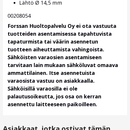
Lähtö Ø 14,5 mm
00208054
Forssan Huoltopalvelu Oy ei ota vastuuta
tuotteiden asentamisessa tapahtuvista
tapaturmista tai väärin asennetun
tuotteen aiheuttamista vahingoista.
Sähköisten varaosien asentamiseen
tarvitaan lain mukaan sähköluvat omaava
ammattilainen. Itse asennetuista
varaosista vastuu on asiakkaalla.
Sähköisillä varaosilla ei ole
palautusoikeutta, jos osa on kerran
asennettu laitteeseen paikoilleen.
Asiakkaat, jotka ostivat tämän