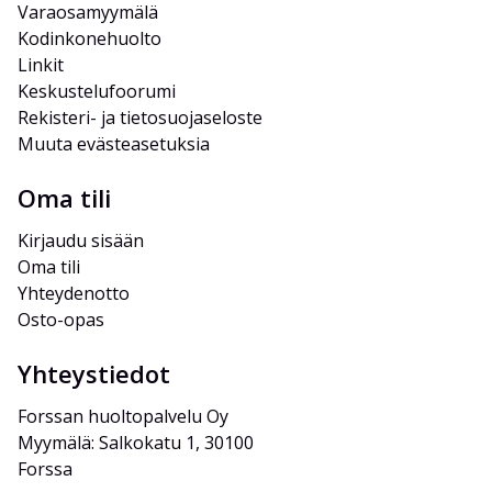
Varaosamyymälä
Kodinkonehuolto
Linkit
Keskustelufoorumi
Rekisteri- ja tietosuojaseloste
Muuta evästeasetuksia
Oma tili
Kirjaudu sisään
Oma tili
Yhteydenotto
Osto-opas
Yhteystiedot
Forssan huoltopalvelu Oy
Myymälä: Salkokatu 1, 30100 
Forssa