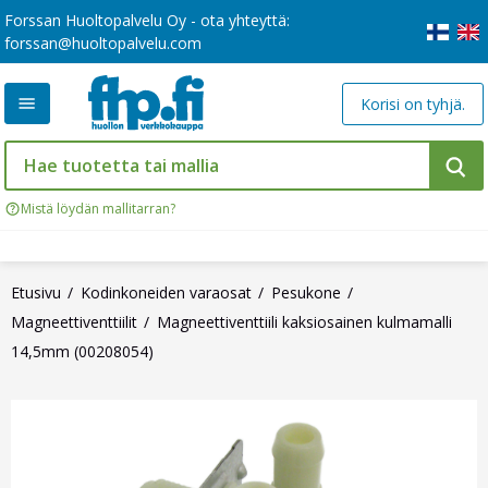
Forssan Huoltopalvelu Oy - ota yhteyttä:
forssan@huoltopalvelu.com
Korisi on tyhjä.
Mistä löydän mallitarran?
Etusivu
Kodinkoneiden varaosat
Pesukone
Magneettiventtiilit
Magneettiventtiili kaksiosainen kulmamalli
14,5mm (00208054)