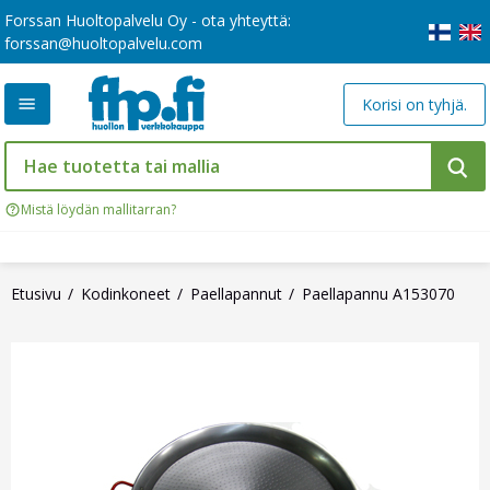
Forssan Huoltopalvelu Oy - ota yhteyttä:
forssan@huoltopalvelu.com
Korisi on tyhjä.
Mistä löydän mallitarran?
Etusivu
Kodinkoneet
Paellapannut
Paellapannu A153070