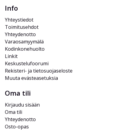
Info
Yhteystiedot
Toimitusehdot
Yhteydenotto
Varaosamyymälä
Kodinkonehuolto
Linkit
Keskustelufoorumi
Rekisteri- ja tietosuojaseloste
Muuta evästeasetuksia
Oma tili
Kirjaudu sisään
Oma tili
Yhteydenotto
Osto-opas