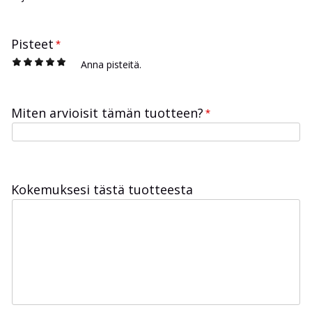
Pisteet
*
1
2
3
4
5
Anna pisteitä.
Miten arvioisit tämän tuotteen?
*
Kokemuksesi tästä tuotteesta