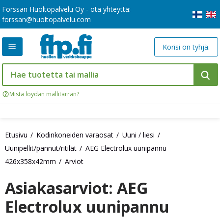
Forssan Huoltopalvelu Oy - ota yhteyttä:
forssan@huoltopalvelu.com
Korisi on tyhjä.
Mistä löydän mallitarran?
Etusivu
Kodinkoneiden varaosat
Uuni / liesi
Uunipellit/pannut/ritilät
AEG Electrolux uunipannu
426x358x42mm
Arviot
Asiakasarviot: AEG
Electrolux uunipannu