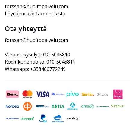
forssan@huoltopalvelu.com
Löydä meidät facebookista
Ota yhteyttä
forssan@huoltopalvelu.com
Varaosakyselyt: 010-5045810
Kodinkonehuolto: 010-5045811
Whatsapp: +358400772249