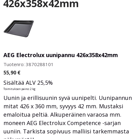
426x358x42mm
AEG Electrolux uunipannu 426x358x42mm
Tuotenro: 3870288101
55,90
€
Sisältää ALV 25,5%
Toimituksen paino: 2 kg
Uunin ja erillisuunin syvä uunipelti. Uunipannun
mitat 426 x 360 mm, syvyys 42 mm. Mustaksi
emaloitua peltiä. Alkuperäinen varaosa mm.
moneen AEG Electrolux Competence -sarjan
uuniin. Tarkista sopivuus malliisi tarkemmasta