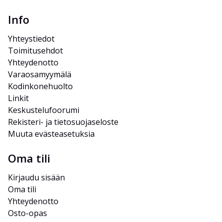
Info
Yhteystiedot
Toimitusehdot
Yhteydenotto
Varaosamyymälä
Kodinkonehuolto
Linkit
Keskustelufoorumi
Rekisteri- ja tietosuojaseloste
Muuta evästeasetuksia
Oma tili
Kirjaudu sisään
Oma tili
Yhteydenotto
Osto-opas