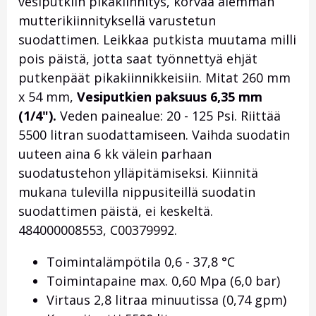
vesiputkiin pikakiinnitys, korvaa aiemman
mutterikiinnityksellä varustetun
suodattimen. Leikkaa putkista muutama milli
pois päistä, jotta saat työnnettyä ehjät
putkenpäät pikakiinnikkeisiin. Mitat 260 mm
x 54 mm,
Vesiputkien paksuus 6,35 mm
(1/4").
Veden painealue: 20 - 125 Psi. Riittää
5500 litran suodattamiseen. Vaihda suodatin
uuteen aina 6 kk välein parhaan
suodatustehon ylläpitämiseksi. Kiinnitä
mukana tulevilla nippusiteillä suodatin
suodattimen päistä, ei keskeltä.
484000008553, C00379992.
Toimintalämpötila 0,6 - 37,8
°C
Toimintapaine max. 0,60 Mpa (6,0 bar)
Virtaus 2,8 litraa minuutissa (0,74 gpm)