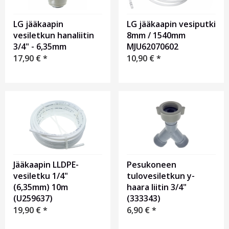
LG jääkaapin
LG jääkaapin vesiputki
vesiletkun hanaliitin
8mm / 1540mm
3/4" - 6,35mm
MJU62070602
17,90
€
*
10,90
€
*
Jääkaapin LLDPE-
Pesukoneen
vesiletku 1/4"
tulovesiletkun y-
(6,35mm) 10m
haara liitin 3/4"
(U259637)
(333343)
19,90
€
*
6,90
€
*