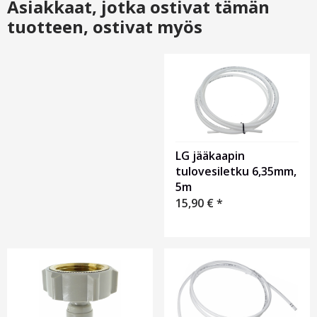
Asiakkaat, jotka ostivat tämän
tuotteen, ostivat myös
Otsikko
1
LG jääkaapin
tulovesiletku 6,35mm,
5m
15,90
€
*