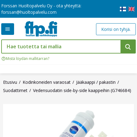
Forssan Huoltopalvelu Oy - ota yhteyttä:
forssan@huoltopalvelu.com
Korisi on tyhjä.
Mistä löydän mallitarran?
Etusivu
Kodinkoneiden varaosat
Jääkaappi / pakastin
Suodattimet
Vedensuodatin side-by-side kaappeihin (G746684)