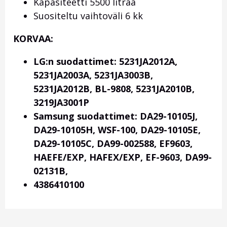
Kapasiteetti 5500 litraa
Suositeltu vaihtoväli 6 kk
KORVAA:
LG:n suodattimet: 5231JA2012A,
5231JA2003A, 5231JA3003B,
5231JA2012B,
BL-9808, 5231JA2010B,
3219JA3001P
S
amsung suodattimet: DA29-10105J,
DA29-10105H, WSF-100, DA29-10105E,
DA29-10105C, DA99-002588, EF9603,
HAEFE/EXP, HAFEX/EXP,
EF-9603, DA99-
02131B
,
4386410100