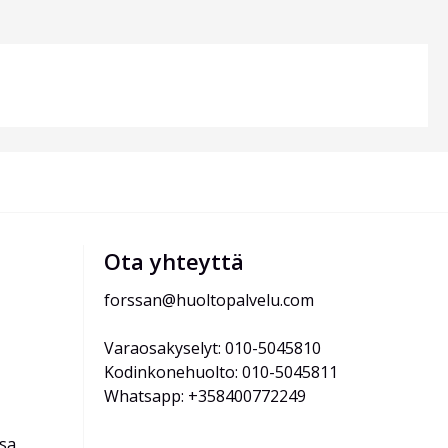
Ota yhteyttä
forssan@huoltopalvelu.com
Varaosakyselyt: 010-5045810
Kodinkonehuolto: 010-5045811
Whatsapp: +358400772249
ssa