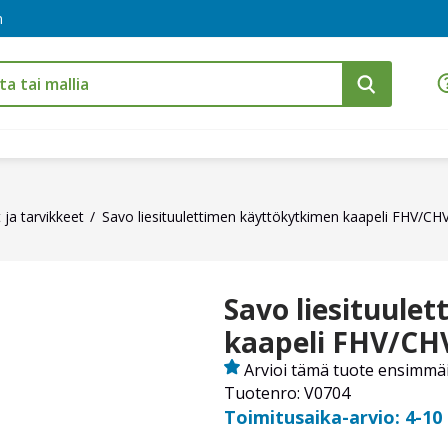
m
ja tarvikkeet
Savo liesituulettimen käyttökytkimen kaapeli FHV/CH
Savo liesituule
kaapeli FHV/CH
Arvioi tämä tuote ensimmä
Tuotenro: V0704
Toimitusaika-arvio: 4-10