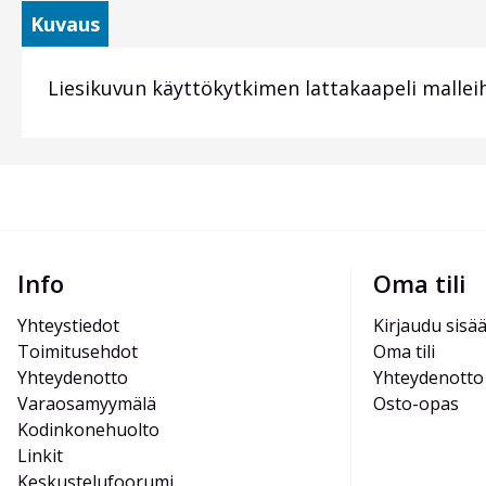
Kuvaus
Liesikuvun käyttökytkimen lattakaapeli mallei
Info
Oma tili
Yhteystiedot
Kirjaudu sisä
Toimitusehdot
Oma tili
Yhteydenotto
Yhteydenotto
Varaosamyymälä
Osto-opas
Kodinkonehuolto
Linkit
Keskustelufoorumi