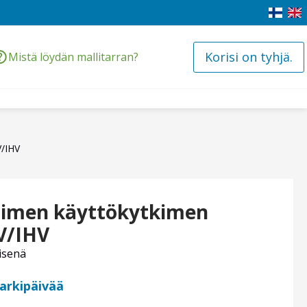
Korisi on tyhjä.
Mistä löydän mallitarran?
V/IHV
ttimen käyttökytkimen
V/IHV
isenä
 arkipäivää