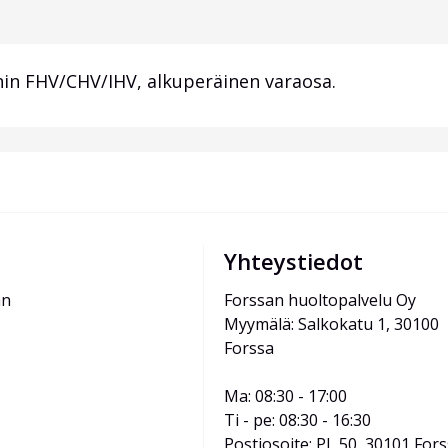
hin FHV/CHV/IHV, alkuperäinen varaosa.
Yhteystiedot
än
Forssan huoltopalvelu Oy
Myymälä: Salkokatu 1, 30100 
Forssa
Ma: 08:30 - 17:00
Ti - pe: 08:30 - 16:30
Postiosoite: PL 50, 30101 For