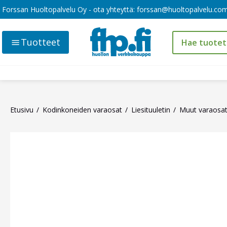
Forssan Huoltopalvelu Oy - ota yhteyttä:
forssan@huoltopalvelu.co
Tuotteet
Etusivu
Kodinkoneiden varaosat
Liesituuletin
Muut varaosat 