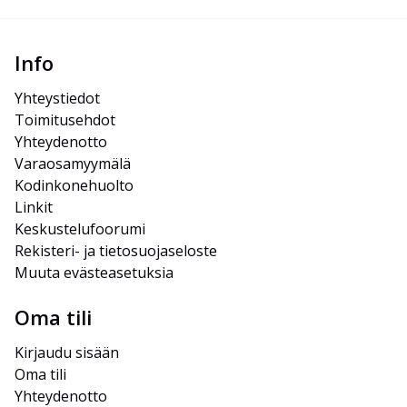
Info
Yhteystiedot
Toimitusehdot
Yhteydenotto
Varaosamyymälä
Kodinkonehuolto
Linkit
Keskustelufoorumi
Rekisteri- ja tietosuojaseloste
Muuta evästeasetuksia
Oma tili
Kirjaudu sisään
Oma tili
Yhteydenotto