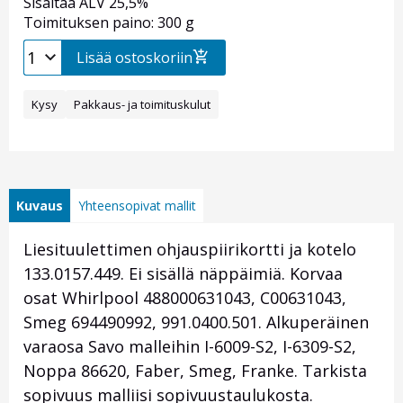
Sisältää ALV 25,5%
Toimituksen paino: 300 g
Lisää ostoskoriin
Kysy
Pakkaus- ja toimituskulut
Kuvaus
Yhteensopivat mallit
Liesituulettimen ohjauspiirikortti ja kotelo
133.0157.449. Ei sisällä näppäimiä. Korvaa
osat Whirlpool 488000631043, C00631043,
Smeg 694490992, 991.0400.501. Alkuperäinen
varaosa Savo malleihin I-6009-S2, I-6309-S2,
Noppa 86620, Faber, Smeg, Franke. Tarkista
sopivuus malliisi sopivuustaulukosta.