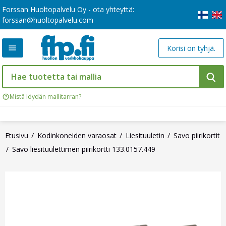
Forssan Huoltopalvelu Oy - ota yhteyttä:
forssan@huoltopalvelu.com
Korisi on tyhjä.
Mistä löydän mallitarran?
Etusivu
Kodinkoneiden varaosat
Liesituuletin
Savo piirikortit
Savo liesituulettimen piirikortti 133.0157.449