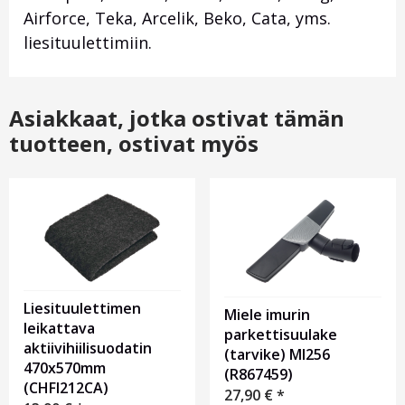
Airforce, Teka, Arcelik, Beko, Cata, yms.
liesituulettimiin.
Asiakkaat, jotka ostivat tämän
tuotteen, ostivat myös
Liesituulettimen
Miele imurin
leikattava
parkettisuulake
aktiivihiilisuodatin
(tarvike) MI256
470x570mm
(R867459)
(CHFI212CA)
27,90
€
*