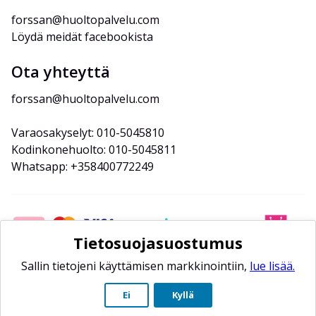
forssan@huoltopalvelu.com
Löydä meidät facebookista
Ota yhteyttä
forssan@huoltopalvelu.com
Varaosakyselyt: 010-5045810
Kodinkonehuolto: 010-5045811
Whatsapp: +358400772249
Tietosuojasuostumus
Sallin tietojeni käyttämisen markkinointiin,
lue lisää.
Ei
Kyllä