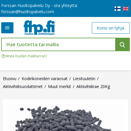
Forssan Huoltopalvelu Oy - ota yhteyttä:
forssan@huoltopalvelu.com
Korisi on tyhjä.
Mistä löydän mallitarran?
Etusivu
Kodinkoneiden varaosat
Liesituuletin
Aktiivihiilisuodattimet
Muut merkit
Aktiivihiilirae 20Kg