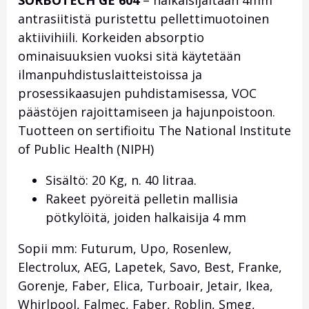
SORBOTECH GE 604
– halkaisijaltaan 4mm
antrasiitistä puristettu pellettimuotoinen
aktiivihiili. Korkeiden absorptio
ominaisuuksien vuoksi sitä käytetään
ilmanpuhdistuslaitteistoissa ja
prosessikaasujen puhdistamisessa, VOC
päästöjen rajoittamiseen ja hajunpoistoon.
Tuotteen on sertifioitu The National Institute
of Public Health (NIPH)
Sisältö: 20 Kg, n. 40 litraa.
Rakeet pyöreitä pelletin mallisia
pötkylöitä, joiden halkaisija 4 mm
Sopii mm: Futurum, Upo, Rosenlew,
Electrolux, AEG, Lapetek, Savo, Best, Franke,
Gorenje, Faber, Elica, Turboair, Jetair, Ikea,
Whirlpool, Falmec, Faber, Roblin, Smeg,