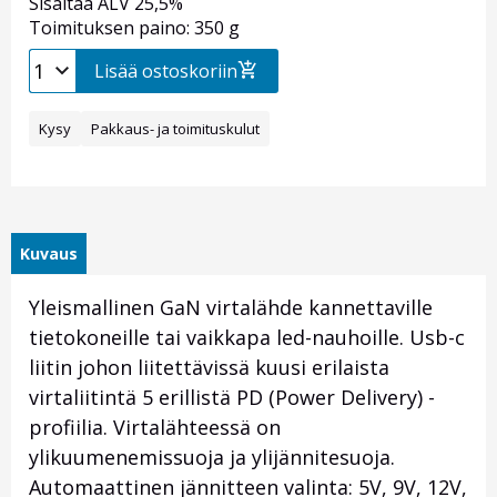
Sisältää ALV 25,5%
Toimituksen paino: 350 g
Lisää ostoskoriin
Kysy
Pakkaus- ja toimituskulut
Kuvaus
Yleismallinen GaN virtalähde kannettaville
tietokoneille tai vaikkapa led-nauhoille. Usb-c
liitin johon liitettävissä kuusi erilaista
virtaliitintä 5 erillistä PD (Power Delivery) -
profiilia. Virtalähteessä on
ylikuumenemissuoja ja ylijännitesuoja.
Automaattinen jännitteen valinta: 5V, 9V, 12V,