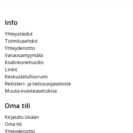
Info
Yhteystiedot
Toimitusehdot
Yhteydenotto
Varaosamyymälä
Kodinkonehuolto
Linkit
Keskustelufoorumi
Rekisteri- ja tietosuojaseloste
Muuta evästeasetuksia
Oma tili
Kirjaudu sisään
Oma tili
Yhteydenotto