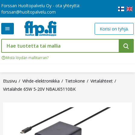
Forssan Huoltopalvelu Oy - ota yhteyttä:
forssan@huoltopalvelu.com
Korisi on tyhjä.
Mistä löydän mallitarran?
Etusivu
Viihde-elektroniikka
Tietokone
Virtalähteet
Virtalähde 65W 5-20V NBAU65110BK