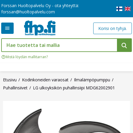
Forssan Huoltopalvelu Oy - ota yhteyttä:
forssan@huoltopalvelu.com
Korisi on tyhjä.
Mistä löydän mallitarran?
Etusivu
Kodinkoneiden varaosat
Ilmalämpöpumppu
Puhallinsiivet
LG ulkoyksikön puhallinsiipi MDG62002901