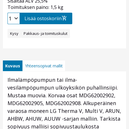
Sisältää ALV 25,5%
Toimituksen paino: 1,5 kg
Lisää ostoskoriin
Kysy
Pakkaus- ja toimituskulut
Kuvaus
Yhteensopivat mallit
Ilmalämpöpumpun tai ilma-
vesilämpöpumpun ulkoyksikön puhallinsiipi.
Mustaa muovia. Korvaa osat MDG62002902,
MDG62002905, MDG62002908. Alkuperäinen
varaosa moneen LG Therma V, Multi V, ARUN,
AHBW, AHUW, AUUW -sarjan malliin. Tarkista
sopivuus malliisi sopivuustaulukosta